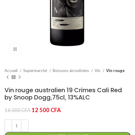
Click to enlarge
Accueil
Supermarché
Boissons alcoolisées
Vin
Vin rouge
Vin rouge australien 19 Crimes Cali Red
by Snoop Dogg,75cl, 13%ALC
Le
Le
12 500
CFA
16 000
CFA
prix
prix
initial
actuel
était :
est :
16
12