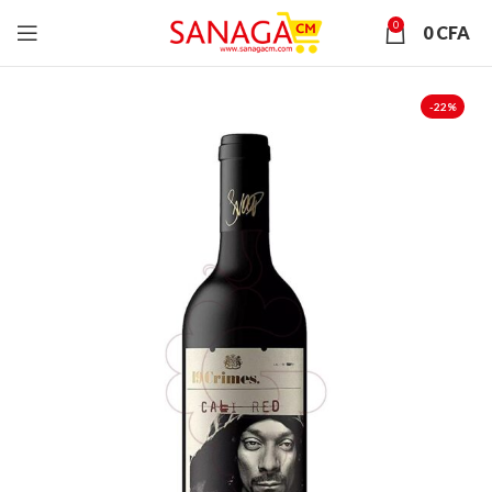
0
0
CFA
-22%