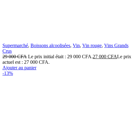
Supermarché
,
Boissons alcoolisées
,
Vin
,
Vin rouge
,
Vins Grands
Crus
29 000
CFA
Le prix initial était : 29 000 CFA.
27 000
CFA
Le prix
actuel est : 27 000 CFA.
Ajouter au panier
-13%