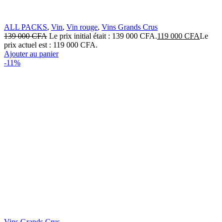
ALL PACKS
,
Vin
,
Vin rouge
,
Vins Grands Crus
139 000
CFA
Le prix initial était : 139 000 CFA.
119 000
CFA
Le
prix actuel est : 119 000 CFA.
Ajouter au panier
-11%
Vins Grands Crus