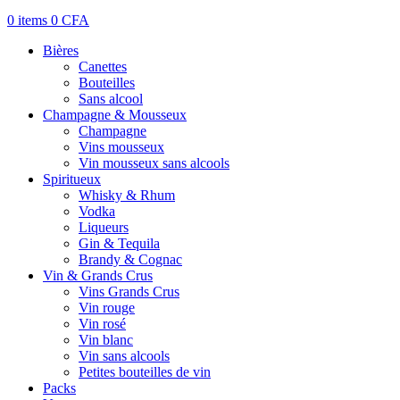
0
items
0
CFA
Bières
Canettes
Bouteilles
Sans alcool
Champagne & Mousseux
Champagne
Vins mousseux
Vin mousseux sans alcools
Spiritueux
Whisky & Rhum
Vodka
Liqueurs
Gin & Tequila
Brandy & Cognac
Vin & Grands Crus
Vins Grands Crus
Vin rouge
Vin rosé
Vin blanc
Vin sans alcools
Petites bouteilles de vin
Packs