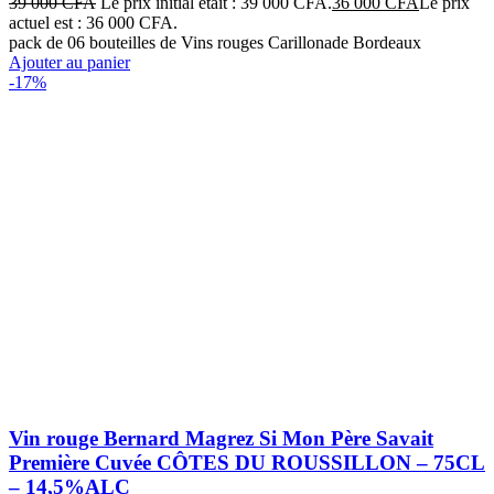
39 000
CFA
Le prix initial était : 39 000 CFA.
36 000
CFA
Le prix
actuel est : 36 000 CFA.
pack de 06 bouteilles de Vins rouges Carillonade Bordeaux
Ajouter au panier
-17%
Vin rouge Bernard Magrez Si Mon Père Savait
Première Cuvée CÔTES DU ROUSSILLON – 75CL
– 14,5%ALC