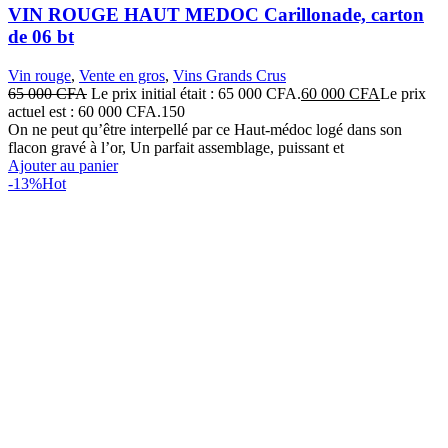
VIN ROUGE HAUT MEDOC Carillonade, carton
de 06 bt
Vin rouge
,
Vente en gros
,
Vins Grands Crus
65 000
CFA
Le prix initial était : 65 000 CFA.
60 000
CFA
Le prix
actuel est : 60 000 CFA.
150
On ne peut qu’être interpellé par ce Haut-médoc logé dans son
flacon gravé à l’or, Un parfait assemblage, puissant et
Ajouter au panier
-13%
Hot