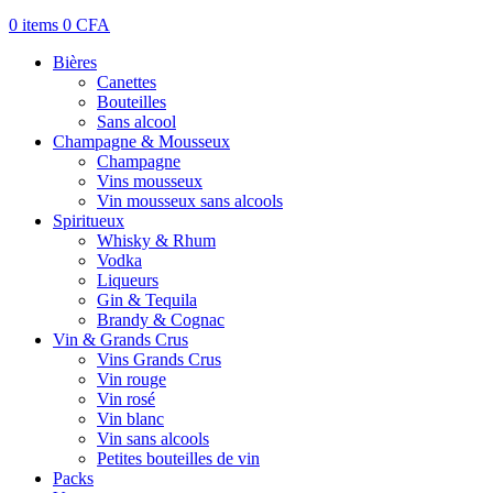
0
items
0
CFA
Bières
Canettes
Bouteilles
Sans alcool
Champagne & Mousseux
Champagne
Vins mousseux
Vin mousseux sans alcools
Spiritueux
Whisky & Rhum
Vodka
Liqueurs
Gin & Tequila
Brandy & Cognac
Vin & Grands Crus
Vins Grands Crus
Vin rouge
Vin rosé
Vin blanc
Vin sans alcools
Petites bouteilles de vin
Packs