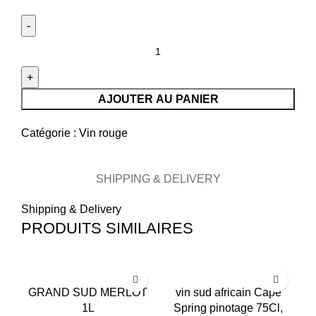
prix
prix
initial
actuel
était :
est :
quantité
9
6
de
500 CFA.
500 CFA.
Vin
rouge
AJOUTER AU PANIER
moldave
Vinolia
Catégorie :
Vin rouge
cabernet
sauvignon,
SHIPPING & DELIVERY
75cl,
11%ALC
Shipping & Delivery
PRODUITS SIMILAIRES
-6%
-23%
-2
GRAND SUD MERLOT
vin sud africain Cape
1L
Spring pinotage 75Cl,