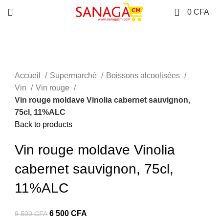
0
0
CFA
-32%
Click to enlarge
Accueil
Supermarché
Boissons alcoolisées
Vin
Vin rouge
Vin rouge moldave Vinolia cabernet sauvignon,
75cl, 11%ALC
Back to products
Vin rouge moldave Vinolia
cabernet sauvignon, 75cl,
11%ALC
Le
Le
6 500
CFA
9 500
CFA