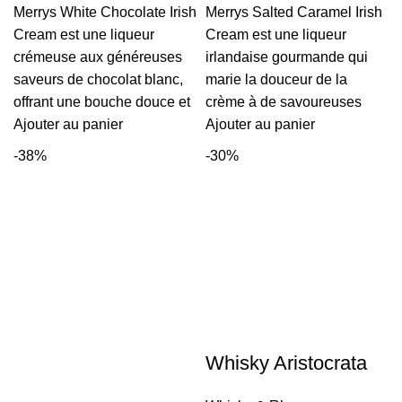
prix
prix
prix
prix
Merrys White Chocolate Irish
Merrys Salted Caramel Irish
initial
actuel
initial
actuel
Cream est une liqueur
Cream est une liqueur
était :
est :
était :
est :
crémeuse aux généreuses
irlandaise gourmande qui
10
7
10
7
saveurs de chocolat blanc,
marie la douceur de la
000 CFA.
500 CFA.
000 CFA.
500 CFA
offrant une bouche douce et
crème à de savoureuses
Ajouter au panier
Ajouter au panier
-38%
-30%
Whisky Aristocrata