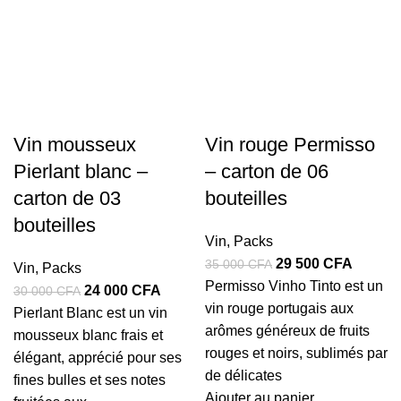
Vin mousseux
Vin rouge Permisso
Pierlant blanc –
– carton de 06
carton de 03
bouteilles
bouteilles
Vin
,
Packs
Le
Le
29 500
CFA
35 000
CFA
Vin
,
Packs
prix
prix
Permisso Vinho Tinto est un
Le
Le
24 000
CFA
30 000
CFA
initial
actuel
vin rouge portugais aux
prix
prix
Pierlant Blanc est un vin
était :
est :
arômes généreux de fruits
initial
actuel
mousseux blanc frais et
35
29
rouges et noirs, sublimés par
était :
est :
élégant, apprécié pour ses
000 CFA.
500 CF
de délicates
30
24
fines bulles et ses notes
Ajouter au panier