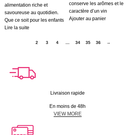
20
13
conserve les arômes et le
était :
est :
alimentation riche et
000 CFA.
000 CF
caractère d’un vin
18
14
savoureuse au quotidien.
Ajouter au panier
000 CFA.
000 CFA.
Que ce soit pour les enfants
Lire la suite
1
2
3
4
…
34
35
36
→
Livraison rapide
En moins de 48h
VIEW MORE