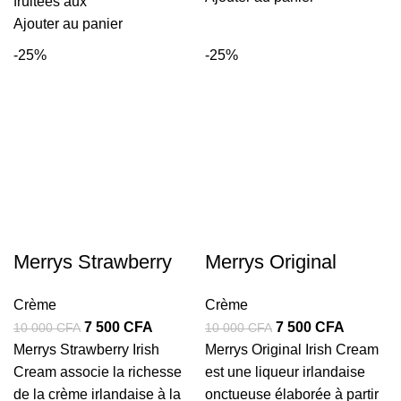
000 CFA.
000 CFA.
fruitées aux
Ajouter au panier
-25%
-25%
Merrys Strawberry
Merrys Original
Crème
Crème
Le
Le
Le
Le
7 500
CFA
7 500
CFA
10 000
CFA
10 000
CFA
prix
prix
prix
prix
Merrys Strawberry Irish
Merrys Original Irish Cream
initial
actuel
initial
actuel
Cream associe la richesse
est une liqueur irlandaise
était :
est :
était :
est :
de la crème irlandaise à la
onctueuse élaborée à partir