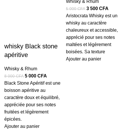
Whisky & Rhum
Le
Le
3 500
CFA
5 000
CFA
prix
prix
Aristocrata Whisky est un
initial
actuel
whisky au caractère
était :
est :
chaleureux et accessible,
5
3
apprécié pour ses notes
000 CFA.
500 CFA.
maltées et légèrement
whisky Black stone
boisées. Sa texture
apéritive
Ajouter au panier
Whisky & Rhum
Le
Le
5 000
CFA
8 000
CFA
prix
prix
Black Stone Apéritif est une
initial
actuel
boisson apéritive au
était :
est :
caractère doux et équilibré,
8
5
appréciée pour ses notes
000 CFA.
000 CFA.
fruitées et légèrement
épicées.
Ajouter au panier