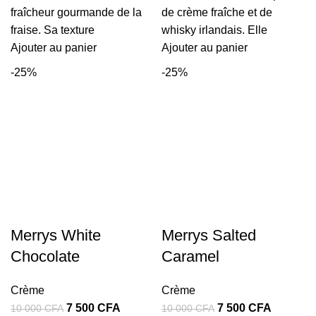
10
7
10
7
fraîcheur gourmande de la
de crème fraîche et de
000 CFA.
500 CFA.
000 CFA.
500 CFA
fraise. Sa texture
whisky irlandais. Elle
Ajouter au panier
Ajouter au panier
-25%
-25%
Merrys White
Merrys Salted
Chocolate
Caramel
Crème
Crème
Le
Le
Le
Le
7 500
CFA
7 500
CFA
10 000
CFA
10 000
CFA