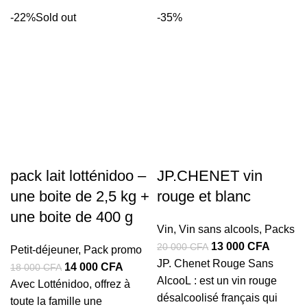
-22%
Sold out
-35%
pack lait lotténidoo –
JP.CHENET vin
une boite de 2,5 kg +
rouge et blanc
une boite de 400 g
Vin
,
Vin sans alcools
,
Packs
Le
Le
13 000
CFA
20 000
CFA
Petit-déjeuner
,
Pack promo
prix
prix
JP. Chenet Rouge Sans
Le
Le
14 000
CFA
18 000
CFA
initial
actuel
AlcooL : est un vin rouge
prix
prix
Avec Lotténidoo, offrez à
était :
est :
désalcoolisé français qui
initial
actuel
toute la famille une