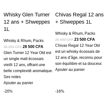
Whisky Glen Turner
Chivas Regal 12 ans
12 ans + Shweppes
+ Shweppes 1L
1L
Whisky & Rhum
,
Packs
Le
Le
23 500
CFA
25 000
CFA
Whisky & Rhum
,
Packs
prix
prix
Chivas Regal 12 Year Old
Le
Le
28 500
CFA
35 000
CFA
initial
actuel
est un whisky écossais de
prix
prix
Glen Turner 12 Year Old est
était :
est :
12 ans d’âge, reconnu pour
initial
actuel
un single malt écossais
25
23
son équilibre et sa douceur.
était :
est :
vieilli 12 ans, offrant une
000 CFA.
500 CF
Ajouter au panier
35
28
belle complexité aromatique.
000 CFA.
500 CFA.
Ses notes
Ajouter au panier
-20%
-16%