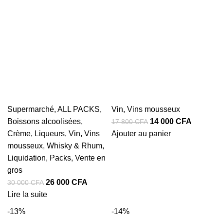
35
28
000 CFA.
000 CFA.
Supermarché
,
ALL PACKS
,
Vin
,
Vins mousseux
Le
Le
Boissons alcoolisées
,
14 000
CFA
17 800
CFA
prix
prix
Crème
,
Liqueurs
,
Vin
,
Vins
Ajouter au panier
initial
actuel
mousseux
,
Whisky & Rhum
,
était :
est :
Liquidation
,
Packs
,
Vente en
17
14
gros
Le
Le
800 CFA.
000 CF
26 000
CFA
30 000
CFA
prix
prix
Lire la suite
initial
actuel
-13%
-14%