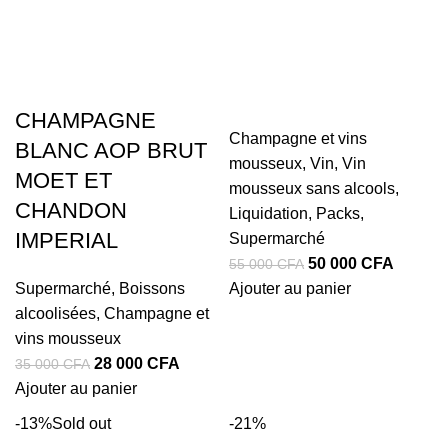
CHAMPAGNE
Champagne et vins
BLANC AOP BRUT
mousseux
,
Vin
,
Vin
MOET ET
mousseux sans alcools
,
CHANDON
Liquidation
,
Packs
,
IMPERIAL
Supermarché
Le
Le
50 000
CFA
55 000
CFA
prix
prix
Supermarché
,
Boissons
Ajouter au panier
initial
actuel
alcoolisées
,
Champagne et
était :
est :
vins mousseux
Le
Le
55
50
28 000
CFA
35 000
CFA
prix
prix
000 CFA.
000 CF
Ajouter au panier
initial
actuel
-13%
Sold out
-21%
était :
est :