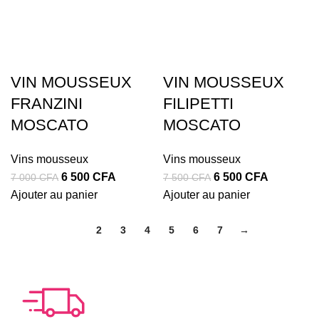
VIN MOUSSEUX
VIN MOUSSEUX
FRANZINI
FILIPETTI
MOSCATO
MOSCATO
Vins mousseux
Vins mousseux
Le
Le
Le
Le
6 500
CFA
6 500
CFA
7 000
CFA
7 500
CFA
prix
prix
prix
prix
Ajouter au panier
Ajouter au panier
initial
actuel
initial
actuel
était :
est :
était :
est :
1
2
3
4
5
6
7
→
7
6
7
6
000 CFA.
500 CFA.
500 CFA.
500 CFA.