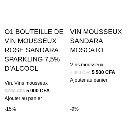
O1 BOUTEILLE DE
VIN MOUSSEUX
VIN MOUSSEUX
SANDARA
ROSE SANDARA
MOSCATO
SPARKLING 7,5%
Vins mousseux
D’ALCOOL
Le
Le
5 500
CFA
7 000
CFA
prix
prix
Ajouter au panier
Vin
,
Vins mousseux
initial
actuel
Le
Le
5 000
CFA
5 500
CFA
était :
est :
prix
prix
Ajouter au panier
7
5
initial
actuel
-15%
-9%
000 CFA.
500 CFA.
était :
est :
5
5
500 CFA.
000 CFA.