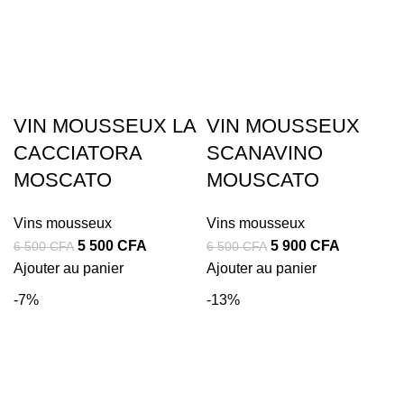
VIN MOUSSEUX LA
VIN MOUSSEUX
CACCIATORA
SCANAVINO
MOSCATO
MOUSCATO
Vins mousseux
Vins mousseux
Le
Le
Le
Le
5 500
CFA
5 900
CFA
6 500
CFA
6 500
CFA
prix
prix
prix
prix
Ajouter au panier
Ajouter au panier
initial
actuel
initial
actuel
-7%
-13%
était :
est :
était :
est :
6
5
6
5
500 CFA.
500 CFA.
500 CFA.
900 CFA.