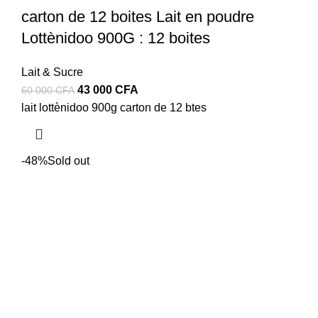
carton de 12 boites Lait en poudre
Lottènidoo 900G : 12 boites
Lait & Sucre
Le
Le
43 000
CFA
60 000
CFA
prix
prix
lait lottènidoo 900g carton de 12 btes
initial
actuel
était :
est :
60
43
-48%
Sold out
000 CFA.
000 CFA.