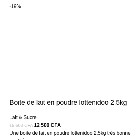
3
2
-19%
100 CFA.
500 CFA.
Boite de lait en poudre lottenidoo 2.5kg
Lait & Sucre
Le
Le
12 500
CFA
15 500
CFA
prix
prix
Une boite de lait en poudre lottenidoo 2.5kg très bonne