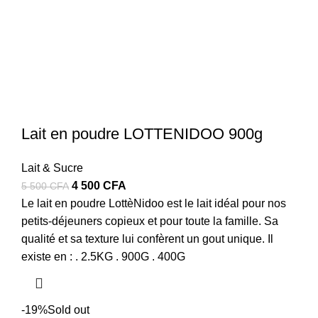
Lait en poudre LOTTENIDOO 900g
Lait & Sucre
Le
Le
4 500
CFA
5 500
CFA
prix
prix
Le lait en poudre LottèNidoo est le lait idéal pour nos
initial
actuel
petits-déjeuners copieux et pour toute la famille. Sa
était :
est :
qualité et sa texture lui confèrent un gout unique. Il
5
4
existe en : . 2.5KG . 900G . 400G
500 CFA.
500 CFA.
-19%
Sold out