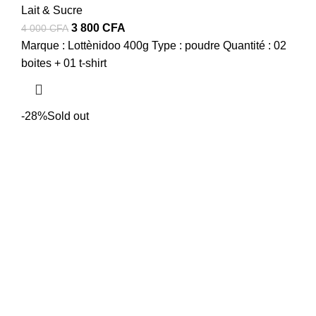
Lait & Sucre
Le
Le
3 800
CFA
4 000
CFA
prix
prix
Marque : Lottènidoo 400g Type : poudre Quantité : 02
initial
actuel
boites + 01 t-shirt
était :
est :
4
3
000 CFA.
800 CFA.
-28%
Sold out