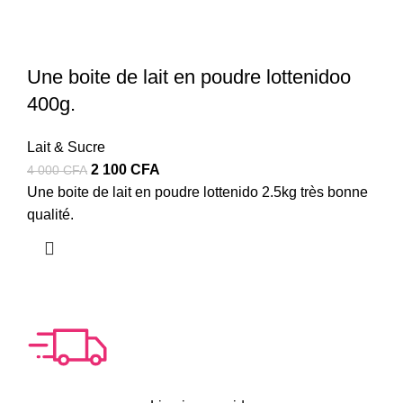
Une boite de lait en poudre lottenidoo
400g.
Lait & Sucre
Le
Le
2 100
CFA
4 000
CFA
prix
prix
Une boite de lait en poudre lottenido 2.5kg très bonne
initial
actuel
qualité.
était :
est :
4
2
000 CFA.
100 CFA.