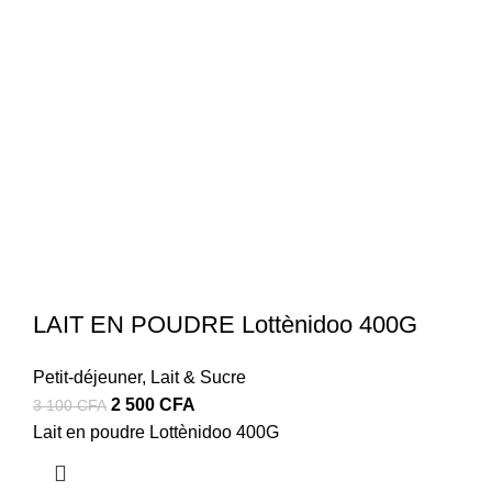
LAIT EN POUDRE Lottènidoo 400G
Petit-déjeuner
,
Lait & Sucre
Le
Le
2 500
CFA
3 100
CFA
prix
prix
Lait en poudre Lottènidoo 400G
initial
actuel
était :
est :