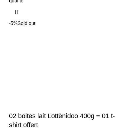
initial
actuel
qualité
était :
est :
15
12
500 CFA.
500 CFA.
-5%
Sold out
02 boites lait Lottènidoo 400g = 01 t-
shirt offert