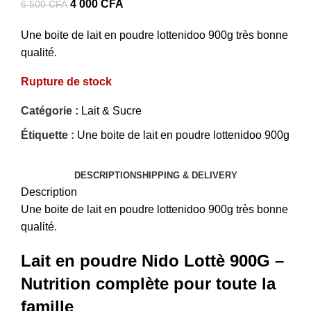
Le
Le
4 000
CFA
6 500
CFA
prix
prix
Une boite de lait en poudre lottenidoo 900g très bonne
initial
actuel
qualité.
était :
est :
6
4
Rupture de stock
500 CFA.
000 CFA.
Catégorie :
Lait & Sucre
Étiquette :
Une boite de lait en poudre lottenidoo 900g
DESCRIPTION
SHIPPING & DELIVERY
Description
Une boite de lait en poudre lottenidoo 900g très bonne
qualité.
Lait en poudre Nido Lottè 900G –
Nutrition complète pour toute la
famille