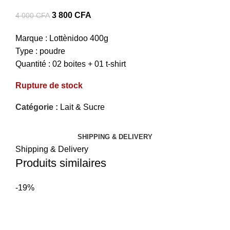
Le
Le
3 800
CFA
4 000
CFA
prix
prix
Marque : Lottènidoo 400g
initial
actuel
Type : poudre
était :
est :
Quantité : 02 boites + 01 t-shirt
4
3
000 CFA.
800 CFA.
Rupture de stock
Catégorie :
Lait & Sucre
SHIPPING & DELIVERY
Shipping & Delivery
Produits similaires
-19%