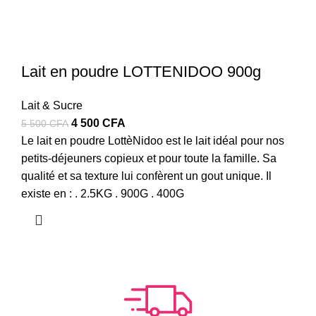
Lait en poudre LOTTENIDOO 900g
Lait & Sucre
Le
Le
4 500
CFA
5 500
CFA
prix
prix
Le lait en poudre LottèNidoo est le lait idéal pour nos
initial
actuel
petits-déjeuners copieux et pour toute la famille. Sa
était :
est :
qualité et sa texture lui confèrent un gout unique. Il
5
4
existe en : . 2.5KG . 900G . 400G
500 CFA.
500 CFA.