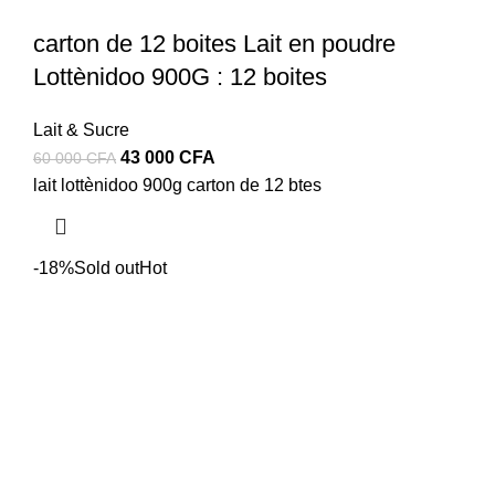
carton de 12 boites Lait en poudre
Lottènidoo 900G : 12 boites
Lait & Sucre
Le
Le
43 000
CFA
60 000
CFA
prix
prix
lait lottènidoo 900g carton de 12 btes
initial
actuel
était :
est :
60
43
-18%
Sold out
Hot
000 CFA.
000 CFA.