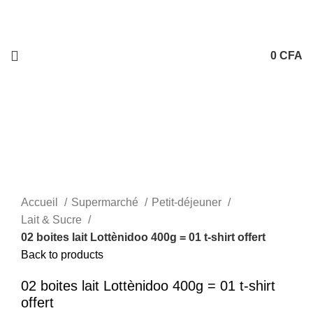
0
CFA
-5%
Sold out
Click to enlarge
Accueil
Supermarché
Petit-déjeuner
Lait & Sucre
02 boites lait Lottènidoo 400g = 01 t-shirt offert
Back to products
02 boites lait Lottènidoo 400g = 01 t-shirt
offert