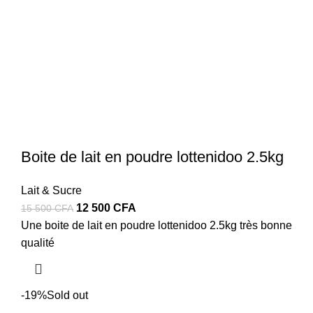
Boite de lait en poudre lottenidoo 2.5kg
Lait & Sucre
Le
Le
12 500
CFA
15 500
CFA
prix
prix
Une boite de lait en poudre lottenidoo 2.5kg très bonne
initial
actuel
qualité
était :
est :
15
12
500 CFA.
500 CFA.
-19%
Sold out