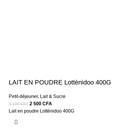
LAIT EN POUDRE Lottènidoo 400G
Petit-déjeuner
,
Lait & Sucre
Le
Le
2 500
CFA
3 100
CFA
prix
prix
Lait en poudre Lottènidoo 400G
initial
actuel
était :
est :