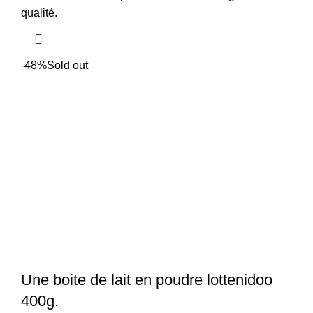
initial
actuel
qualité.
était :
est :
6
4
500 CFA.
000 CFA.
-48%
Sold out
Une boite de lait en poudre lottenidoo
400g.