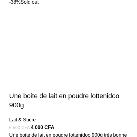
3
2
-38%
Sold out
100 CFA.
500 CFA.
Une boite de lait en poudre lottenidoo
900g.
Lait & Sucre
Le
Le
4 000
CFA
6 500
CFA
prix
prix
Une boite de lait en poudre lottenidoo 900g très bonne