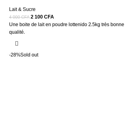
Lait & Sucre
Le
Le
2 100
CFA
4 000
CFA
prix
prix
Une boite de lait en poudre lottenido 2.5kg très bonne
initial
actuel
qualité.
était :
est :
4
2
000 CFA.
100 CFA.
-28%
Sold out