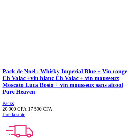
Pack de Noel : Whisky Imperial Blue + Vin rouge
Ch Valac +vin blanc Ch Valac + vin mousseux
Moscato Luca Bosio + vin mousseux sans alcool
Pure Heaven
Packs
Le
Le
20 000
CFA
17 500
CFA
prix
prix
Lire la suite
initial
actuel
était :
est :
20
17
000 CFA.
500 CFA.