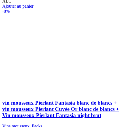
initial
actuel
ALC
était :
est :
Ajouter au panier
15
14
-8%
000 CFA.
000 CFA.
vin mousseux Pierlant Fantasia blanc de blancs +
vin mousseux Pierlant Cuvée Or blanc de blancs +
Vin mousseux Pierlant Fantasia night brut
Vins mousseux
,
Packs