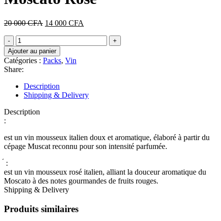
000 CFA.
000 CFA.
Le
Le
20 000
CFA
14 000
CFA
prix
prix
quantité
initial
actuel
de
était :
est :
Ajouter au panier
NUA
20
14
Catégories :
Packs
,
Vin
Moscato
000 CFA.
000 CFA.
Share:
Blanc
-
Description
NUA
Shipping & Delivery
Moscato
Rosé
Description
:
est un vin mousseux italien doux et aromatique, élaboré à partir du
cépage Muscat reconnu pour son intensité parfumée.
́ :
est un vin mousseux rosé italien, alliant la douceur aromatique du
Moscato à des notes gourmandes de fruits rouges.
Shipping & Delivery
Produits similaires