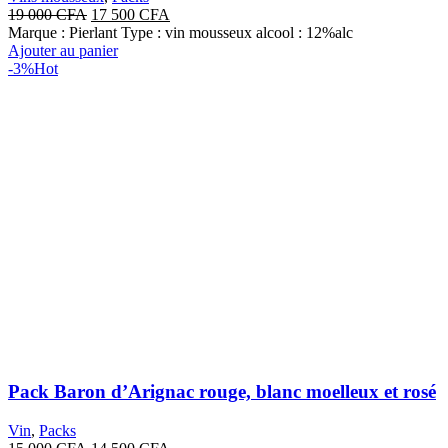
Le
Le
19 000
CFA
17 500
CFA
prix
prix
Marque : Pierlant Type : vin mousseux alcool : 12%alc
initial
actuel
Ajouter au panier
était :
est :
-3%
Hot
19
17
000 CFA.
500 CFA.
Pack Baron d’Arignac rouge, blanc moelleux et rosé
Vin
,
Packs
Le
Le