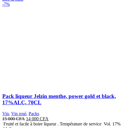
-7%
Pack liqueur Jelzin menthe, power gold et black,
17%ALC, 70CL
Vin
,
Vin rosé
,
Packs
Le
Le
15 000
CFA
14 000
CFA
prix
prix
Fruité et facile à boire liqueur . Température de service Vol. 17%