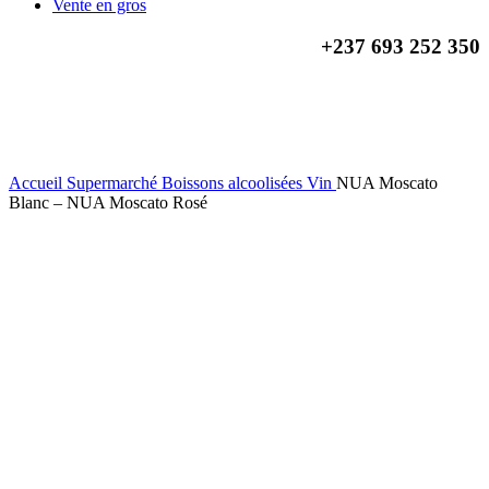
Vente en gros
+237
693 252 350
-30%
Click to enlarge
Accueil
Supermarché
Boissons alcoolisées
Vin
NUA Moscato
Blanc – NUA Moscato Rosé