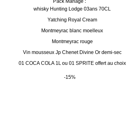
Pack Mariage :
initial
actuel
whisky Hunting Lodge 03ans 70CL
était :
est :
25
23
Yatching Royal Cream
000 CFA.
500 CFA.
Montmeyrac blanc moelleux
Montmeyrac rouge
Vin mousseux Jp Chenet Divine Or demi-sec
01 COCA COLA 1L ou 01 SPRITE offert au choix
-15%