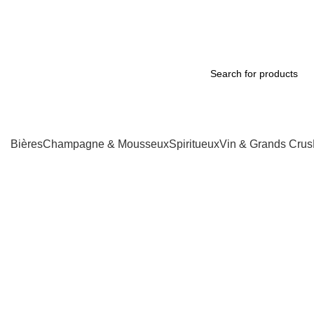
Livraison Douala & 
Bières
Champagne & Mousseux
Spiritueux
Vin & Grands Crus
-35%
Click to enlarge