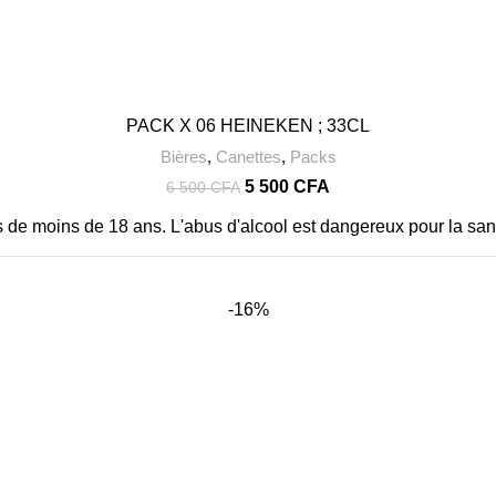
PACK X 06 HEINEKEN ; 33CL
Bières
,
Canettes
,
Packs
Le
Le
5 500
CFA
6 500
CFA
prix
prix
rs de moins de 18 ans. L'abus d'alcool est dangereux pour la s
initial
actuel
était :
est :
6
5
500 CFA.
500 CFA.
-16%