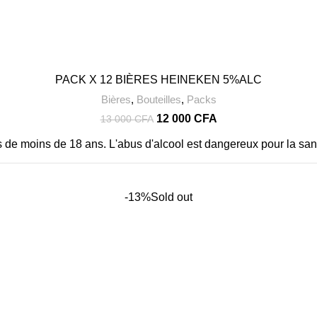
PACK X 12 BIÈRES HEINEKEN 5%ALC
Bières
,
Bouteilles
,
Packs
Le
Le
12 000
CFA
13 000
CFA
prix
prix
rs de moins de 18 ans. L'abus d'alcool est dangereux pour la s
initial
actuel
était :
est :
13
12
000 CFA.
000 CFA.
-13%
Sold out