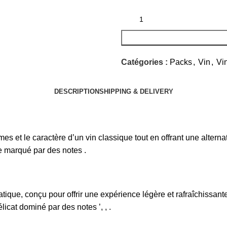
prix
prix
initial
actuel
était :
est :
20
13
000 CFA.
000 C
Catégories :
Packs
,
Vin
,
Vi
DESCRIPTION
SHIPPING & DELIVERY
es et le caractère d’un vin classique tout en offrant une alterna
le marqué par des notes .
atique, conçu pour offrir une expérience légère et rafraîchissant
licat dominé par des notes ’, , .