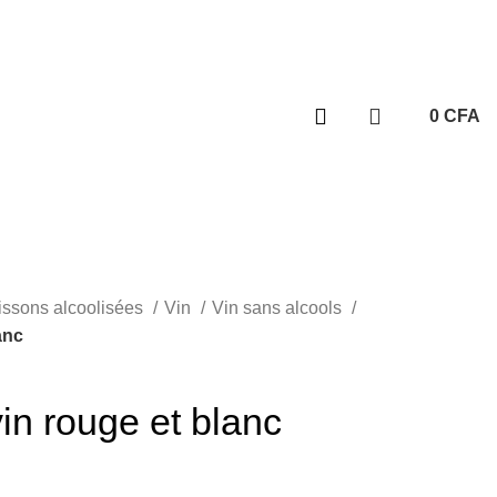
s | Disponible 7j/7
0
CFA
+237
693 252 350
issons alcoolisées
Vin
Vin sans alcools
anc
n rouge et blanc