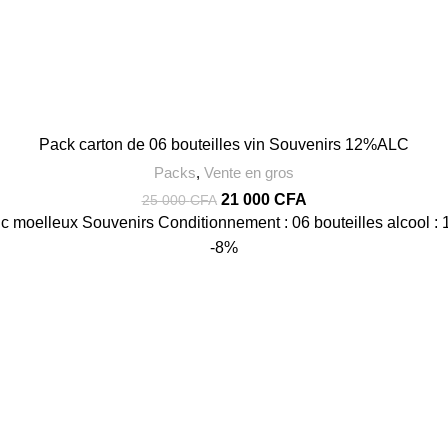
Pack carton de 06 bouteilles vin Souvenirs 12%ALC
Packs
,
Vente en gros
Le
Le
21 000
CFA
25 000
CFA
prix
prix
nc moelleux Souvenirs Conditionnement : 06 bouteilles alcool 
initial
actuel
-8%
était :
est :
25
21
000 CFA.
000 CFA.