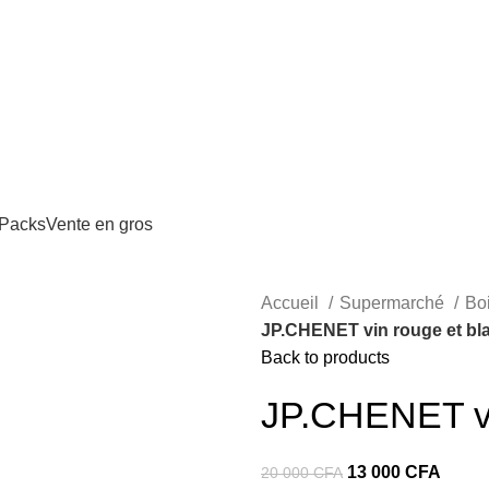
Yaoundé | MTN Mobile Money & Orange Money accepté
Packs
Vente en gros
Accueil
Supermarché
Bo
JP.CHENET vin rouge et bl
Back to products
JP.CHENET vi
Le
Le
13 000
CFA
20 000
CFA