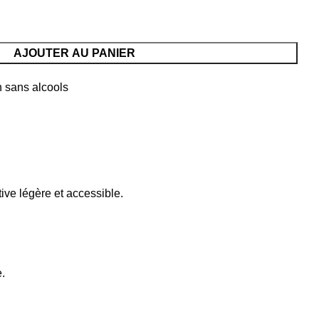
AJOUTER AU PANIER
FA.
n sans alcools
tive légère et accessible.
e.