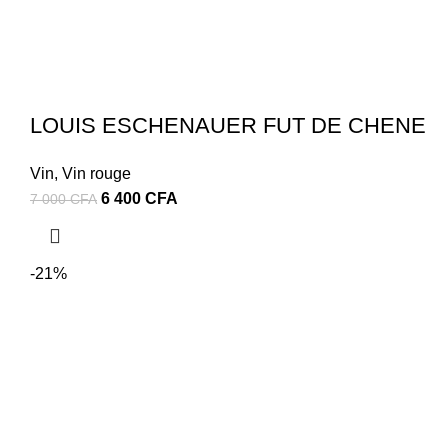
LOUIS ESCHENAUER FUT DE CHENE
Vin
,
Vin rouge
Le
Le
6 400
CFA
7 000
CFA
prix
prix
initial
actuel
était :
est :
-21%
7
6
000 CFA.
400 CFA.