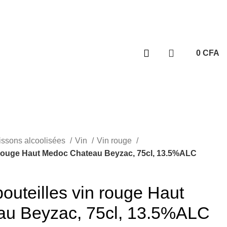
s | Disponible 7j/7
0
CFA
+237
693 252 350
issons alcoolisées
Vin
Vin rouge
n rouge Haut Medoc Chateau Beyzac, 75cl, 13.5%ALC
bouteilles vin rouge Haut
u Beyzac, 75cl, 13.5%ALC