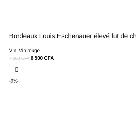
Bordeaux Louis Eschenauer élevé fut de c
Vin
,
Vin rouge
Le
Le
6 500
CFA
7 000
CFA
prix
prix
initial
actuel
était :
est :
-9%
7
6
000 CFA.
500 CFA.