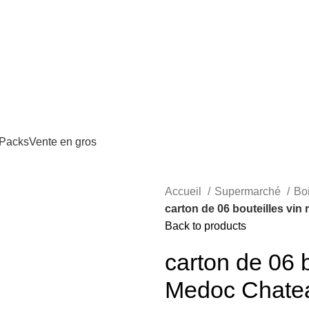
Yaoundé | MTN Mobile Money & Orange Money accepté
Packs
Vente en gros
Accueil
Supermarché
Bo
carton de 06 bouteilles vi
Back to products
carton de 06 
Medoc Chatea