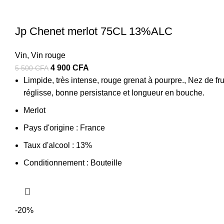
Jp Chenet merlot 75CL 13%ALC
Vin
,
Vin rouge
Le
Le
4 900
CFA
5 500
CFA
prix
prix
Limpide, très intense, rouge grenat à pourpre., Nez de fru
initial
actuel
réglisse, bonne persistance et longueur en bouche.
était :
est :
Merlot
5
4
Pays d'origine : France
500 CFA.
900 CFA.
Taux d'alcool : 13%
Conditionnement : Bouteille
-20%