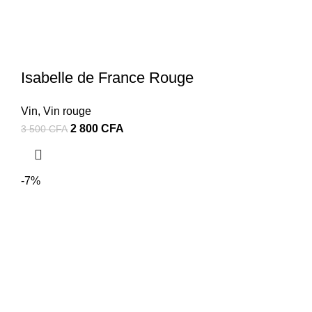
Isabelle de France Rouge
Vin
,
Vin rouge
Le
Le
2 800
CFA
3 500
CFA
prix
prix
initial
actuel
était :
est :
-7%
3
2
500 CFA.
800 CFA.