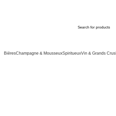
Livraison Douala & 
Bières
Champagne & Mousseux
Spiritueux
Vin & Grands Crus
-13%
Click to enlarge