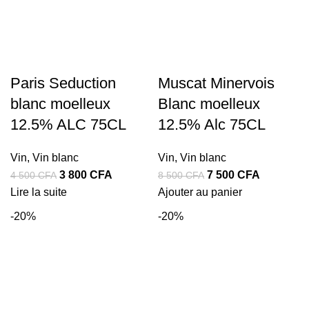
Paris Seduction
Muscat Minervois
blanc moelleux
Blanc moelleux
12.5% ALC 75CL
12.5% Alc 75CL
Vin
,
Vin blanc
Vin
,
Vin blanc
Le
Le
Le
Le
3 800
CFA
7 500
CFA
4 500
CFA
8 500
CFA
prix
prix
prix
prix
Lire la suite
Ajouter au panier
initial
actuel
initial
actuel
-20%
-20%
était :
est :
était :
est :
4
3
8
7
500 CFA.
800 CFA.
500 CFA.
500 CFA.