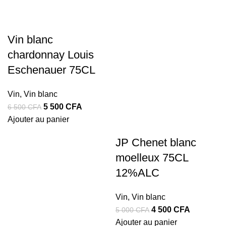
Vin blanc
chardonnay Louis
Eschenauer 75CL
Vin
,
Vin blanc
Le
Le
5 500
CFA
6 500
CFA
prix
prix
Ajouter au panier
initial
actuel
JP Chenet blanc
était :
est :
moelleux 75CL
6
5
500 CFA.
500 CFA.
12%ALC
Vin
,
Vin blanc
Le
Le
4 500
CFA
5 000
CFA
prix
prix
Ajouter au panier