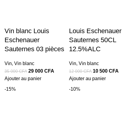
Vin blanc Louis
Louis Eschenauer
Eschenauer
Sauternes 50CL
Sauternes 03 pièces
12.5%ALC
Vin
,
Vin blanc
Vin
,
Vin blanc
Le
Le
Le
Le
29 000
CFA
10 500
CFA
35 000
CFA
12 000
CFA
prix
prix
prix
prix
Ajouter au panier
Ajouter au panier
initial
actuel
initial
actuel
-15%
-10%
était :
est :
était :
est :
35
29
12
10
000 CFA.
000 CFA.
000 CFA.
500 CF