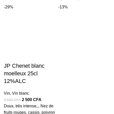
initial
actuel
-29%
-13%
était :
est :
5
4
000 CFA.
500 CFA.
JP Chenet blanc
moelleux 25cl
12%ALC
Vin
,
Vin blanc
Le
Le
2 500
CFA
3 500
CFA
prix
prix
Doux, très intense,., Nez de
initial
actuel
fruits rouges, cassis, poivron