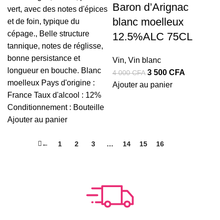
Baron d’Arignac
était :
est :
vert, avec des notes d'épices
blanc moelleux
3
2
et de foin, typique du
500 CFA.
500 CFA.
cépage., Belle structure
12.5%ALC 75CL
tannique, notes de réglisse,
bonne persistance et
Vin
,
Vin blanc
longueur en bouche. Blanc
Le
Le
3 500
CFA
4 000
CFA
moelleux Pays d'origine :
prix
prix
Ajouter au panier
France Taux d'alcool : 12%
initial
actuel
Conditionnement : Bouteille
était :
est :
Ajouter au panier
4
3
000 CFA.
500 CFA.
←
1
2
3
…
14
15
16
17