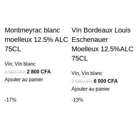
Montmeyrac blanc
Vin Bordeaux Louis
moelleux 12.5% ALC
Eschenauer
75CL
Moelleux 12.5%ALC
75CL
Vin
,
Vin blanc
Le
Le
2 800
CFA
3 500
CFA
Vin
,
Vin blanc
prix
prix
Ajouter au panier
Le
Le
6 000
CFA
7 500
CFA
initial
actuel
prix
prix
Ajouter au panier
était :
est :
initial
actuel
-17%
-13%
3
2
était :
est :
500 CFA.
800 CFA.
7
6
500 CFA.
000 CFA.