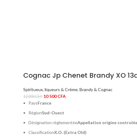
Cognac Jp Chenet Brandy XO 13
Spiritueux, liqueurs & Crème
,
Brandy & Cognac
Le
Le
10 500
CFA
12 000
CFA
prix
prix
Pays
France
initial
actuel
Région
Sud-Ouest
était :
est :
Désignation réglementée
Appellation origine controlé
12
10
000 CFA.
500 CFA.
Classification
X.O. (Extra Old)