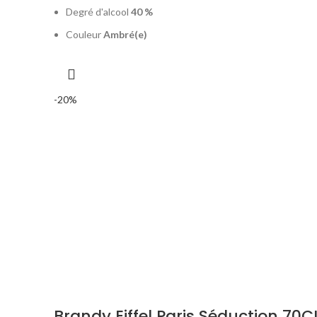
Degré d'alcool
40 %
Couleur
Ambré(e)
-20%
Brandy Eiffel Paris Séduction 70C