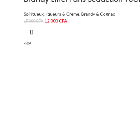
Spiritueux, liqueurs & Crème
,
Brandy & Cognac
Le
Le
12 000
CFA
15 000
CFA
prix
prix
initial
actuel
était :
est :
-8%
15
12
000 CFA.
000 CFA.