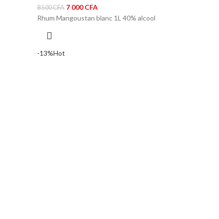
Le
Le
7 000
CFA
8 500
CFA
prix
prix
Rhum Mangoustan blanc 1L 40% alcool
initial
actuel
était :
est :
8
7
-13%
Hot
500 CFA.
000 CFA.