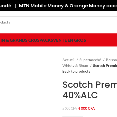
oundé | MTN Mobile Money & Orange Money accep
IN & GRANDS CRUS
PACKS
VENTE EN GROS
Accueil
Supermarché
Boisso
Whisky & Rhum
Scotch Premi
Back to products
Scotch Prem
40%ALC
Le
Le
4 000
CFA
5 000
CFA
prix
prix