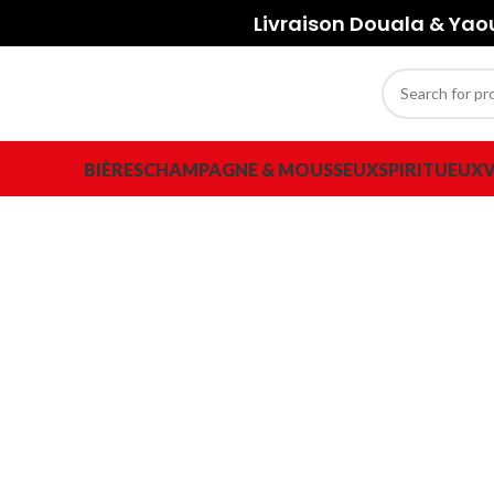
Livraison Douala & Ya
BIÈRES
CHAMPAGNE & MOUSSEUX
SPIRITUEUX
V
-20%
Click to enlarge