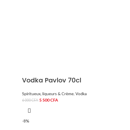
Vodka Pavlov 70cl
Spiritueux, liqueurs & Crème
,
Vodka
Le
Le
5 500
CFA
6 000
CFA
prix
prix
initial
actuel
était :
est :
-8%
6
5