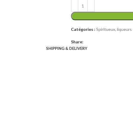
initial
actuel
était :
est :
5
4
000 CFA.
000 CFA.
Catégories :
Spiritueux, liqueur
Share:
SHIPPING & DELIVERY