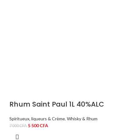
Rhum Saint Paul 1L 40%ALC
Spiritueux, liqueurs & Crème
,
Whisky & Rhum
Le
Le
5 500
CFA
7 000
CFA
prix
prix
initial
actuel