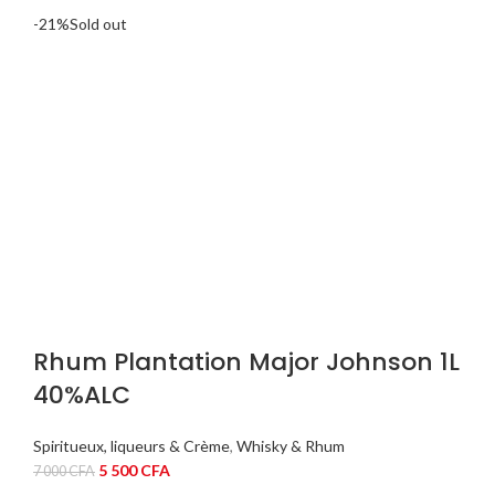
était :
est :
-21%
Sold out
5
4
500 CFA.
500 CFA.
Rhum Plantation Major Johnson 1L
40%ALC
Spiritueux, liqueurs & Crème
,
Whisky & Rhum
Le
Le
5 500
CFA
7 000
CFA
prix
prix