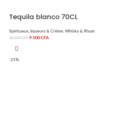
Tequila blanco 70CL
Spiritueux, liqueurs & Crème
,
Whisky & Rhum
Le
Le
9 500
CFA
10 500
CFA
prix
prix
initial
actuel
était :
est :
-21%
10
9
500 CFA.
500 CFA.