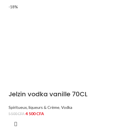
était :
est :
-18%
7
5
000 CFA.
500 CFA.
Jelzin vodka vanille 70CL
Spiritueux, liqueurs & Crème
,
Vodka
Le
Le
4 500
CFA
5 500
CFA
prix
prix
initial
actuel