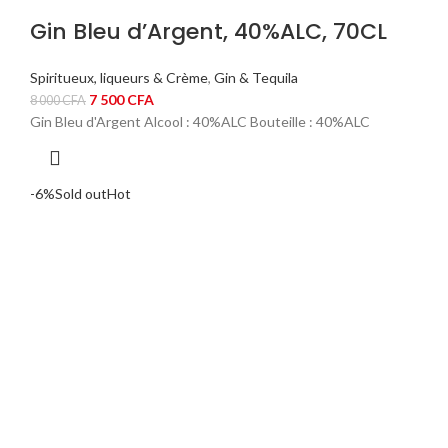
Gin Bleu d’Argent, 40%ALC, 70CL
Spiritueux, liqueurs & Crème
,
Gin & Tequila
Le
Le
7 500
CFA
8 000
CFA
prix
prix
Gin Bleu d'Argent Alcool : 40%ALC Bouteille : 40%ALC
initial
actuel
était :
est :
8
7
-6%
Sold out
Hot
000 CFA.
500 CFA.