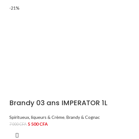
était :
est :
-21%
7
5
000 CFA.
500 CFA.
Brandy 03 ans IMPERATOR 1L
Spiritueux, liqueurs & Crème
,
Brandy & Cognac
Le
Le
5 500
CFA
7 000
CFA
prix
prix
initial
actuel