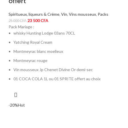
offert
Spiritueux, liqueurs & Crème
,
Vin
,
Vins mousseux
,
Packs
Le
Le
23 500
CFA
25 000
CFA
prix
prix
Pack Mariage :
initial
actuel
whisky Hunting Lodge 03ans 70CL
était :
est :
Yatching Royal Cream
25
23
Montmeyrac blanc moelleux
000 CFA.
500 CFA.
Montmeyrac rouge
Vin mousseux Jp Chenet Divine Or demi-sec
01 COCA COLA 1L ou 01 SPRITE offert au choix
-20%
Hot