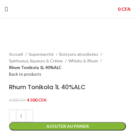
0
CFA
-25%
Click to enlarge
Accueil
Supermarché
Boissons alcoolisées
Spiritueux, liqueurs & Crème
Whisky & Rhum
Rhum Tonikola 1L 40%ALC
Back to products
Rhum Tonikola 1L 40%ALC
Le
Le
4 500
CFA
6 000
CFA
prix
prix
initial
actuel
était :
est :
6
4
AJOUTER AU PANIER
000 CFA.
500 CFA.