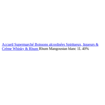
Accueil
Supermarché
Boissons alcoolisées
Spiritueux, liqueurs &
Crème
Whisky & Rhum
Rhum Mangoustan blanc 1L 40%