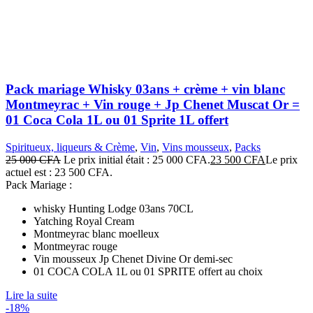
Pack mariage Whisky 03ans + crème + vin blanc
Montmeyrac + Vin rouge + Jp Chenet Muscat Or =
01 Coca Cola 1L ou 01 Sprite 1L offert
Spiritueux, liqueurs & Crème
,
Vin
,
Vins mousseux
,
Packs
25 000
CFA
Le prix initial était : 25 000 CFA.
23 500
CFA
Le prix
actuel est : 23 500 CFA.
Pack Mariage :
whisky Hunting Lodge 03ans 70CL
Yatching Royal Cream
Montmeyrac blanc moelleux
Montmeyrac rouge
Vin mousseux Jp Chenet Divine Or demi-sec
01 COCA COLA 1L ou 01 SPRITE offert au choix
Lire la suite
-18%