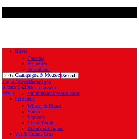
Livraison Douala & Yaoundé | MTN Mobile Money &
Orange Money acceptés | Disponible 7j/7
Bières
Canettes
Bouteilles
Sans alcool
Champagne & Mousseux
Search
Login / Register
Champagne
0
items
0
CFA
Vins mousseux
Menu
Vin mousseux sans alcools
Spiritueux
Whisky & Rhum
Vodka
Liqueurs
Gin & Tequila
Brandy & Cognac
Vin & Grands Crus