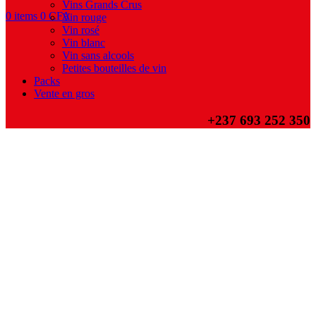
Vins Grands Crus
0
items
0
CFA
Vin rouge
Vin rosé
Vin blanc
Vin sans alcools
Petites bouteilles de vin
Packs
Vente en gros
+237
693 252 350
-18%
Click to enlarge