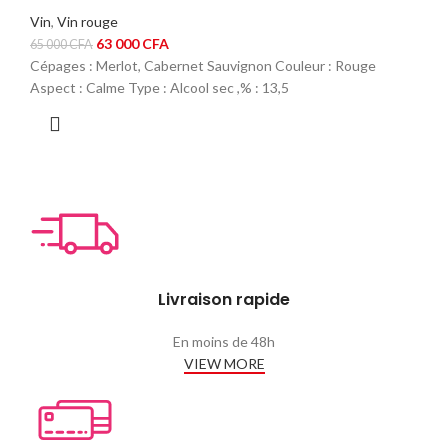
Vin
,
Vin rouge
Le
Le
63 000
CFA
65 000
CFA
prix
prix
Cépages : Merlot, Cabernet Sauvignon Couleur : Rouge
initial
actuel
Aspect : Calme Type : Alcool sec ,% : 13,5
était :
est :
65
63
000 CFA.
000 CFA.
Livraison rapide
En moins de 48h
VIEW MORE