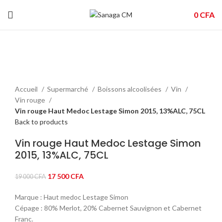
0
CFA
-8%
Click to enlarge
Accueil
Supermarché
Boissons alcoolisées
Vin
Vin rouge
Vin rouge Haut Medoc Lestage Simon 2015, 13%ALC, 75CL
Back to products
Vin rouge Haut Medoc Lestage Simon
2015, 13%ALC, 75CL
Le
Le
17 500
CFA
19 000
CFA
prix
prix
Marque : Haut medoc Lestage Simon
initial
actuel
Cépage : 80% Merlot, 20% Cabernet Sauvignon et Cabernet
était :
est :
Franc.
19
17