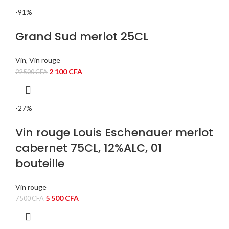
-91%
Grand Sud merlot 25CL
Vin
,
Vin rouge
Le
Le
2 100
CFA
22 500
CFA
prix
prix
initial
actuel
était :
est :
-27%
22
2
500 CFA.
100 CFA.
Vin rouge Louis Eschenauer merlot
cabernet 75CL, 12%ALC, 01
bouteille
Vin rouge
Le
Le
5 500
CFA
7 500
CFA
prix
prix
initial
actuel