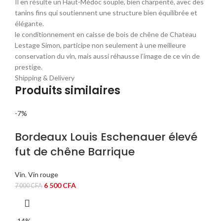
Il en résulte un Haut-Médoc souple, bien charpenté, avec des
tanins fins qui soutiennent une structure bien équilibrée et
élégante.
le conditionnement en caisse de bois de chêne de Chateau
Lestage Simon, participe non seulement à une meilleure
conservation du vin, mais aussi réhausse l’image de ce vin de
prestige.
Shipping & Delivery
Produits similaires
-7%
Bordeaux Louis Eschenauer élevé
fut de chêne Barrique
Vin
,
Vin rouge
Le
Le
6 500
CFA
7 000
CFA
prix
prix
initial
actuel
était :
est :
-14%