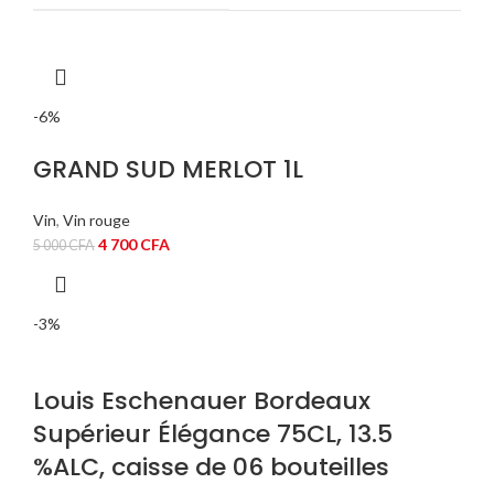
-6%
GRAND SUD MERLOT 1L
Vin
,
Vin rouge
Le
Le
4 700
CFA
5 000
CFA
prix
prix
initial
actuel
était :
est :
-3%
5
4
000 CFA.
700 CFA.
Louis Eschenauer Bordeaux
Supérieur Élégance 75CL, 13.5
%ALC, caisse de 06 bouteilles