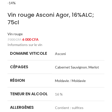
était :
est :
-14%
7
5
500 CFA.
500 CFA.
Vin rouge Asconi Agor, 16%ALC;
75cl
Vin rouge
Le
Le
6 000
CFA
7 000
CFA
Informations sur le vin
prix
prix
initial
actuel
DOMAINE VITICOLE
Asconi
était :
est :
7
6
CÉPAGES
000 CFA.
000 CFA.
Cabernet Sauvignon
,
Merlot
RÉGION
Moldavie
/
Moldavie
TENEUR EN ALCOOL
16 %
ALLERGÈNES
Contient : sulfites