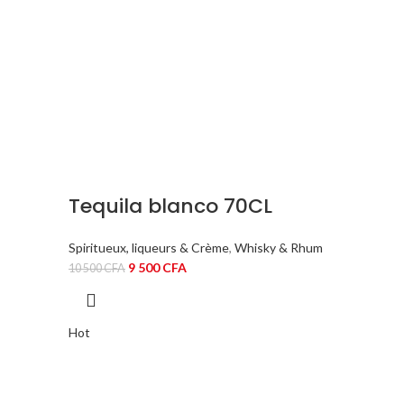
Tequila blanco 70CL
Spiritueux, liqueurs & Crème
,
Whisky & Rhum
Le
Le
9 500
CFA
10 500
CFA
prix
prix
initial
actuel
était :
est :
Hot
10
9
500 CFA.
500 CFA.