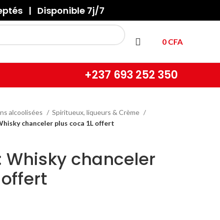
tés | Disponible 7j/7
0
CFA
+237
693 252 350
ns alcoolisées
Spiritueux, liqueurs & Crème
Whisky chanceler plus coca 1L offert
 : Whisky chanceler
offert