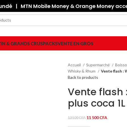
oundé | MTN Mobile Money & Orange Money accep
IN & GRANDS CRUS
PACKS
VENTE EN GROS
Accueil
Supermarché
Boisso
Whisky & Rhum
Vente flash : 
Back to products
Vente flash
plus coca 1L 
Le
Le
11 500
CFA
13 500
CFA
prix
prix