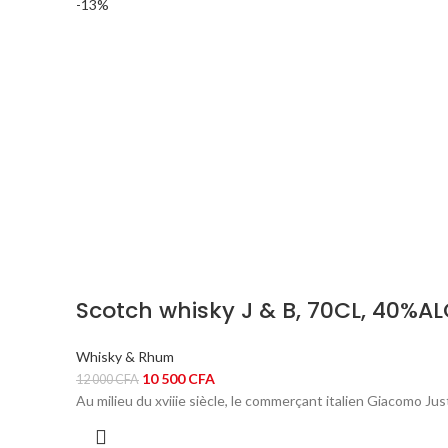
-13%
000 CFA.
500 CFA.
Scotch whisky J & B, 70CL, 40%A
Whisky & Rhum
Le
Le
10 500
CFA
12 000
CFA
prix
prix
Au milieu du xviiie siècle, le commerçant italien Giacomo Ju
initial
actuel
était :
est :