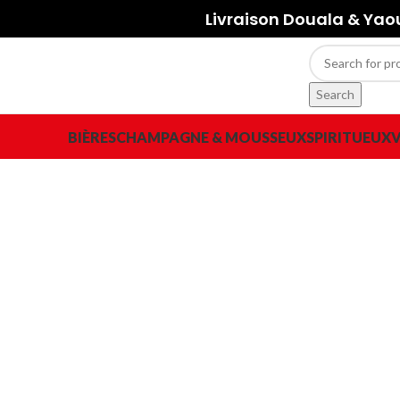
Livraison Douala & Ya
Search
BIÈRES
CHAMPAGNE & MOUSSEUX
SPIRITUEUX
V
-15%
Click to enlarge