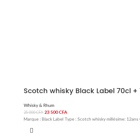
Scotch whisky Black Label 70cl +
Whisky & Rhum
Le
Le
23 500
CFA
25 000
CFA
prix
prix
Marque : Black Label Type : Scotch whisky millésime: 12ans
initial
actuel
était :
est :
25
23