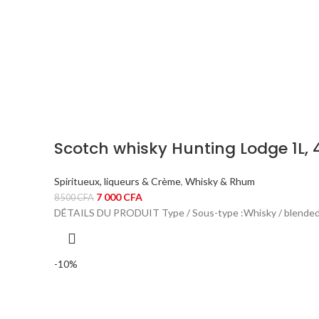
Scotch whisky Hunting Lodge 1L,
Spiritueux, liqueurs & Crème
,
Whisky & Rhum
Le
Le
7 000
CFA
8 500
CFA
prix
prix
DÉTAILS DU PRODUIT Type / Sous-type :Whisky / blended sc
initial
actuel
était :
est :
8
7
-10%
500 CFA.
000 CFA.