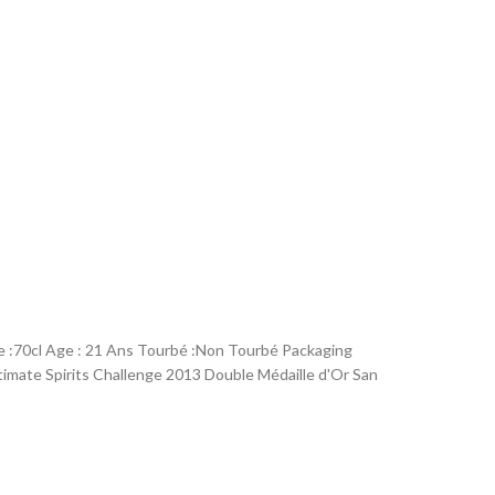
me :70cl Age : 21 Ans Tourbé :Non Tourbé Packaging
mate Spirits Challenge 2013 Double Médaille d'Or San