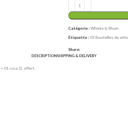
initial
actuel
était :
est :
13
11
500 CFA.
500 CFA.
Catégorie :
Whisky & Rhum
Étiquette :
03 Bouteilles de whi
Share:
DESCRIPTION
SHIPPING & DELIVERY
= 01 coca 1L offert.