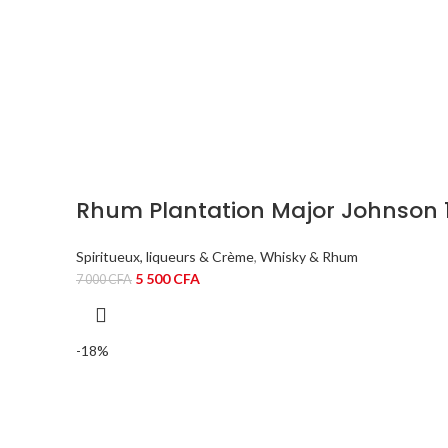
Rhum Plantation Major Johnson 
Spiritueux, liqueurs & Crème
,
Whisky & Rhum
Le
Le
5 500
CFA
7 000
CFA
prix
prix
initial
actuel
était :
est :
-18%
7
5
000 CFA.
500 CFA.