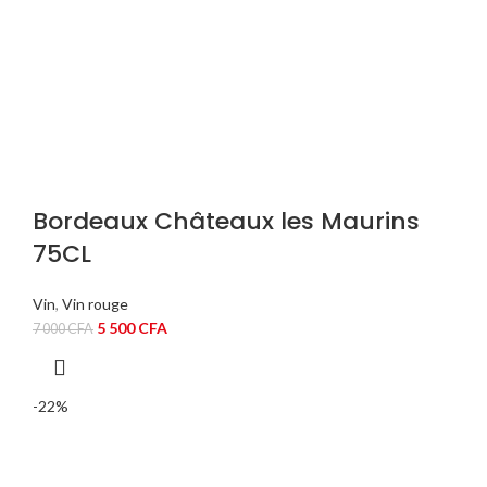
Bordeaux Châteaux les Maurins
75CL
Vin
,
Vin rouge
Le
Le
5 500
CFA
7 000
CFA
prix
prix
initial
actuel
était :
est :
-22%
7
5
000 CFA.
500 CFA.