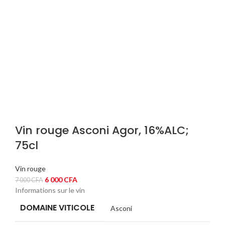
Vin rouge Asconi Agor, 16%ALC;
75cl
Vin rouge
Le
Le
6 000
CFA
7 000
CFA
Informations sur le vin
prix
prix
initial
actuel
DOMAINE VITICOLE
Asconi
était :
est :
7
6