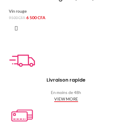
Vin rouge
Le
Le
6 500
CFA
9 500
CFA
prix
prix
initial
actuel
était :
est :
9
6
500 CFA.
500 CFA.
Livraison rapide
En moins de 48h
VIEW MORE