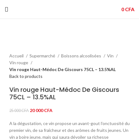
0
CFA
-20%
Click to enlarge
Accueil
Supermarché
Boissons alcoolisées
Vin
Vin rouge
Vin rouge Haut-Médoc De Giscours 75CL – 13.5%AL
Back to products
Vin rouge Haut-Médoc De Giscours
75CL – 13.5%AL
Le
Le
20 000
CFA
25 000
CFA
prix
prix
A la dégustation, ce vin propose un avant-gout l’onctuosité du
initial
actuel
premier vin, de sa fraîcheur et des arômes de fruits jeunes. Un
était :
est :
vin a boire jeune, mais qui saura dévoiler sa richesse
25
20