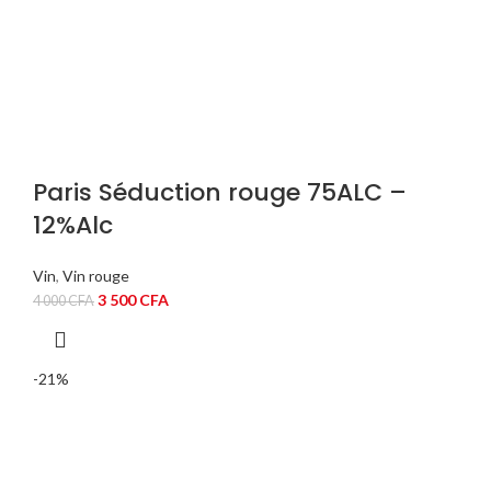
Paris Séduction rouge 75ALC –
12%Alc
Vin
,
Vin rouge
Le
Le
3 500
CFA
4 000
CFA
prix
prix
initial
actuel
était :
est :
-21%
4
3
000 CFA.
500 CFA.