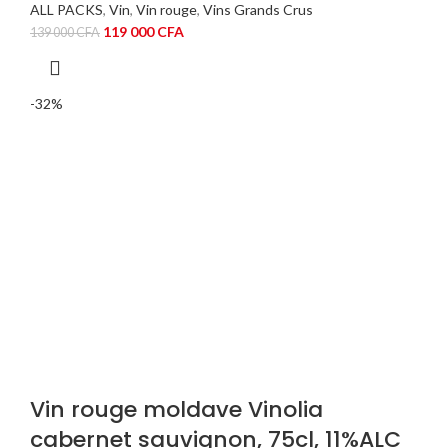
ALL PACKS
,
Vin
,
Vin rouge
,
Vins Grands Crus
Le
Le
119 000
CFA
139 000
CFA
prix
prix
initial
actuel
était :
est :
-32%
139
119
000 CFA.
000 CFA.
Vin rouge moldave Vinolia
cabernet sauvignon, 75cl, 11%ALC