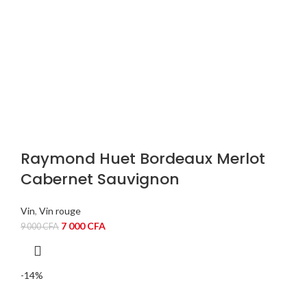
Raymond Huet Bordeaux Merlot
Cabernet Sauvignon
Vin
,
Vin rouge
Le
Le
7 000
CFA
9 000
CFA
prix
prix
initial
actuel
était :
est :
-14%
9
7
000 CFA.
000 CFA.