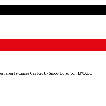
oundé | MTN Mobile Money & Orange Money acceptés | Dispon
australien 19 Crimes Cali Red by Snoop Dogg,75cl, 13%ALC