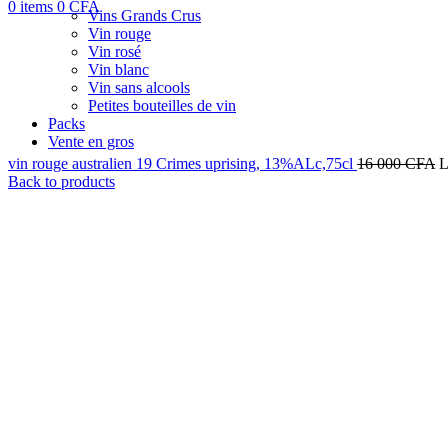
0
items
0
CFA
Vins Grands Crus
Vin rouge
Vin rosé
Vin blanc
Vin sans alcools
Petites bouteilles de vin
Packs
Vente en gros
vin rouge australien 19 Crimes uprising, 13%ALc,75cl
16 000
CFA
L
Back to products