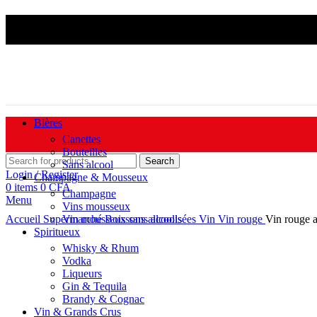
Livraison Douala & Ya
Bières
Canettes
Bouteilles
-22%
Search
Sans alcool
Login / Register
Champagne & Mousseux
0
items
0
CFA
Champagne
Menu
Click to enlarge
Vins mousseux
Accueil
Supermarché
Vin mousseux sans alcools
Boissons alcoolisées
Vin
Vin rouge
Vin rouge 
Spiritueux
Whisky & Rhum
Vodka
Liqueurs
Gin & Tequila
Brandy & Cognac
Vin & Grands Crus