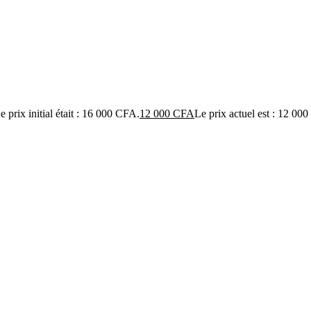
e prix initial était : 16 000 CFA.
12 000
CFA
Le prix actuel est : 12 00