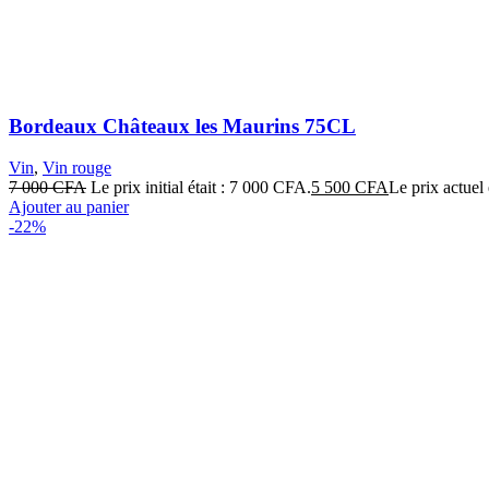
Bordeaux Châteaux les Maurins 75CL
Vin
,
Vin rouge
7 000
CFA
Le prix initial était : 7 000 CFA.
5 500
CFA
Le prix actuel
Ajouter au panier
-22%