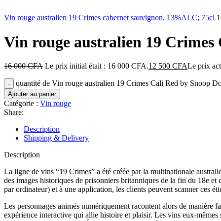
Vin rouge australien 19 Crimes cabernet sauvignon, 13%ALC; 75cl
1
Vin rouge australien 19 Crime
16 000
CFA
Le prix initial était : 16 000 CFA.
12 500
CFA
Le prix ac
quantité de Vin rouge australien 19 Crimes Cali Red by Snoop
Ajouter au panier
Catégorie :
Vin rouge
Share:
Description
Shipping & Delivery
Description
La ligne de vins “19 Crimes” a été créée par la multinationale austral
des images historiques de prisonniers britanniques de la fin du 18e et d
par ordinateur) et à une application, les clients peuvent scanner ces ét
Les personnages animés numériquement racontent alors de manière fasci
expérience interactive qui allie histoire et plaisir. Les vins eux-mêm