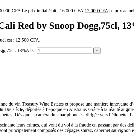
6 000
CFA
Le prix initial était : 16 000 CFA.
12 000
CFA
Le prix actue
s Cali Red by Snoop Dogg,75cl,
tuel est : 12 500 CFA.
 Dogg,75cl, 13%ALC
ienne du vin Treasury Wine Estates et propose une manière innovante d’ass
u 19e siècle, déportés à l’époque en Australie. Grâce à la réalité augmen
iquettes. Dès que la caméra du smartphone est dirigée vers l’étiquette, l’
nante leurs crimes, qui vont du vol à la fraude en passant par des déli
es sont principalement composés des cépages shiraz, cabernet sauvignon 