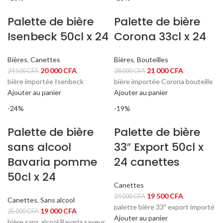
000 CFA.
500 CFA.
Palette de bière
Palette de bière
Isenbeck 50cl x 24
Corona 33cl x 24
Bières
,
Canettes
Bières
,
Bouteilles
Le
Le
Le
Le
20 000
CFA
21 000
CFA
24 500
CFA
28 000
CFA
prix
prix
prix
prix
bière importée Isenbeck
bière importée Corona bouteille
initial
actuel
initial
actuel
Ajouter au panier
Ajouter au panier
était :
est :
était :
est :
-24%
-19%
24
20
28
21
500 CFA.
000 CFA.
000 CFA.
000 CFA.
Palette de bière
Palette de bière
sans alcool
33″ Export 50cl x
Bavaria pomme
24 canettes
50cl x 24
Canettes
Le
Le
19 500
CFA
24 000
CFA
Canettes
,
Sans alcool
prix
prix
palette bière 33″ export importé
Le
Le
19 000
CFA
25 000
CFA
initial
actuel
Ajouter au panier
prix
prix
bière sans alcool Bavaria saveur