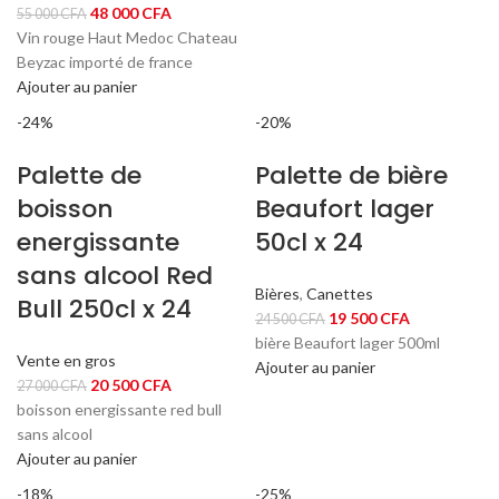
000 CFA.
500 CFA.
Le
Le
48 000
CFA
55 000
CFA
prix
prix
Vin rouge Haut Medoc Chateau
initial
actuel
Beyzac importé de france
était :
est :
Ajouter au panier
55
48
-24%
-20%
000 CFA.
000 CFA.
Palette de
Palette de bière
boisson
Beaufort lager
energissante
50cl x 24
sans alcool Red
Bières
,
Canettes
Bull 250cl x 24
Le
Le
19 500
CFA
24 500
CFA
prix
prix
bière Beaufort lager 500ml
Vente en gros
initial
actuel
Ajouter au panier
Le
Le
20 500
CFA
27 000
CFA
était :
est :
prix
prix
boisson energissante red bull
24
19
initial
actuel
sans alcool
500 CFA.
500 CFA.
était :
est :
Ajouter au panier
27
20
-18%
-25%