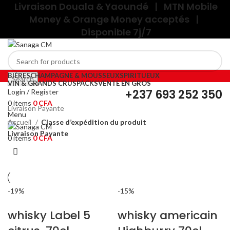
Livraison Douala & Yaoundé | MTN Mobile
Money & Orange Money acceptés |
Disponible 7j/7
BIÈRES
CHAMPAGNE & MOUSSEUX
SPIRITUEUX
Search
VIN & GRANDS CRUS
PACKS
VENTE EN GROS
+237
693 252 350
Login / Register
0
items
0
CFA
Livraison Payante
Menu
Accueil
Classe d’expédition du produit
Livraison Payante
0
items
0
CFA
-19%
-15%
whisky Label 5
whisky americain