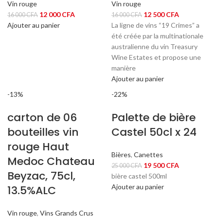
Vin rouge
Vin rouge
Le
Le
Le
Le
12 000
CFA
12 500
CFA
16 000
CFA
16 000
CFA
prix
prix
prix
prix
Ajouter au panier
La ligne de vins “19 Crimes” a
initial
actuel
initial
actuel
été créée par la multinationale
était :
est :
était :
est :
australienne du vin Treasury
16
12
16
12
Wine Estates et propose une
000 CFA.
000 CFA.
000 CFA.
500 CFA.
manière
Ajouter au panier
-13%
-22%
carton de 06
Palette de bière
bouteilles vin
Castel 50cl x 24
rouge Haut
Bières
,
Canettes
Medoc Chateau
Le
Le
19 500
CFA
25 000
CFA
Beyzac, 75cl,
prix
prix
bière castel 500ml
initial
actuel
Ajouter au panier
13.5%ALC
était :
est :
25
19
Vin rouge
,
Vins Grands Crus