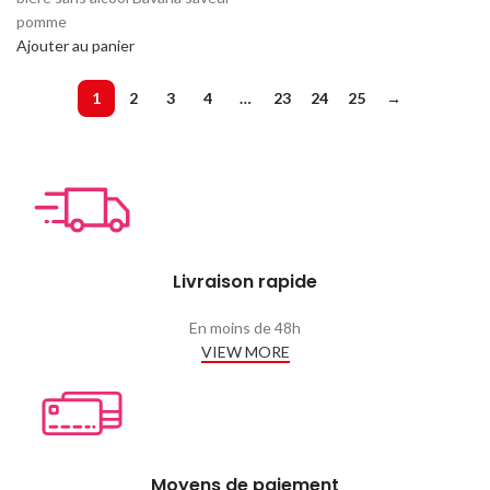
était :
est :
initial
actuel
pomme
24
19
était :
est :
Ajouter au panier
000 CFA.
500 CFA.
25
19
000 CFA.
000 CFA.
1
2
3
4
…
23
24
25
→
Livraison rapide
En moins de 48h
VIEW MORE
Moyens de paiement