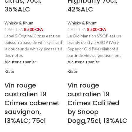
citrus, 70cl,
Highburry 70cl,
35%ALC
42%ALC
Whisky & Rhum
Whisky & Rhum
Le
Le
Le
Le
8 500
CFA
8 500
CFA
10 500
CFA
10 000
CFA
prix
prix
prix
prix
Label 5 Original Citrus est une
Le Old Mansion VSOP est un
initial
actuel
initial
actuel
boisson à base de whisky alliant
brandy de style VSOP (Very
était :
est :
était :
est :
la douceur du whisky écossais à
Superior Old Pale) élaboré à
10
8
10
8
des notes
partir de vins soigneusement
500 CFA.
500 CFA.
000 CFA.
500 CFA.
Ajouter au panier
Ajouter au panier
-25%
-22%
Vin rouge
Vin rouge
australien 19
australien 19
Crimes cabernet
Crimes Cali Red
sauvignon,
by Snoop
13%ALC; 75cl
Dogg,75cl, 13%ALC