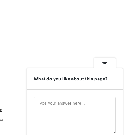
What do you like about this page?
s
Service client
me
Disponible 7J/7