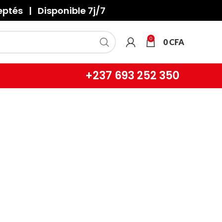
tés | Disponible 7j/7
0
0
CFA
+237
693 252 350