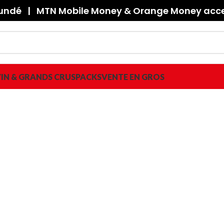
oundé | MTN Mobile Money & Orange Money accep
IN & GRANDS CRUS
PACKS
VENTE EN GROS