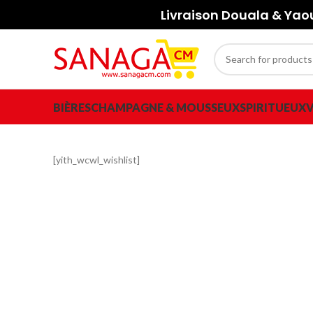
Livraison Douala & Ya
BIÈRES
CHAMPAGNE & MOUSSEUX
SPIRITUEUX
V
[yith_wcwl_wishlist]