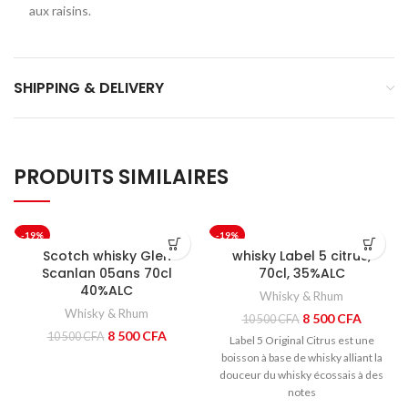
aux raisins.
SHIPPING & DELIVERY
PRODUITS SIMILAIRES
-19%
-19%
Scotch whisky Glen
whisky Label 5 citrus,
Scanlan 05ans 70cl
70cl, 35%ALC
40%ALC
Whisky & Rhum
Whisky & Rhum
Le
Le
8 500
CFA
10 500
CFA
prix
prix
Le
Le
8 500
CFA
10 500
CFA
Label 5 Original Citrus est une
initial
actuel
prix
prix
boisson à base de whisky alliant la
était :
est :
initial
actuel
douceur du whisky écossais à des
10
8
était :
est :
notes
500 CFA.
500 CFA
10
8