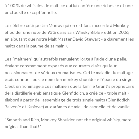
à 100 % de whiskies de malt, ce qui lui confère une richesse et une
onctuosité exceptionnelle.
Le célèbre critique Jim Murray qui en est fan a accordé à Monkey
Shoulder une note de 93% dans sa « Whisky Bible » édition 2006,
en ajoutant que notre Malt Master David Stewart « a clairement les
malts dans la paume de sa main ».
Les “maltmen”, qui autrefois remuaient l’orge à l’aide d’une pelle,
étaient constamment exposés aux courants d’airs qui leur
occasionnaient de sérieux rhumatismes. Cette maladie du maltage
était connue sous le nom de « monkey shoulder », l’épaule du singe.
C’est en hommage à ces maltmen que la famille Grant’s propriétaire
de la distillerie emblématique Glenfiddich, a créé ce « triple malt »
élaboré à partir de l’assemblage de trois single malts (Glenfiddich,
Balvenie et Kininvie) aux arômes de miel, de cannelle et de vanille
“Smooth and Rich, Monkey Shoulder, not the original whisky, more
original than that!”