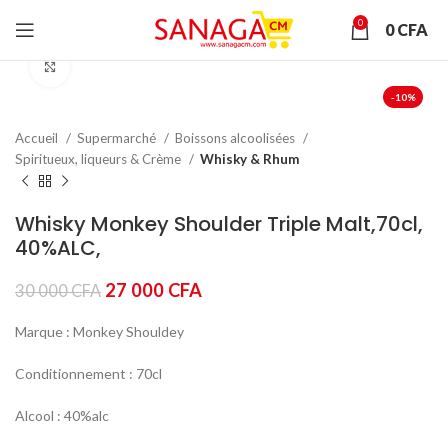
0
0
CFA
Click to enlarge
-10%
Accueil
Supermarché
Boissons alcoolisées
Spiritueux, liqueurs & Crème
Whisky & Rhum
Whisky Monkey Shoulder Triple Malt,70cl,
40%ALC,
Le
Le
27 000
CFA
30 000
CFA
prix
prix
initial
actuel
Marque : Monkey Shouldey
était :
est :
30
27
Conditionnement : 70cl
000 CFA.
000 CFA.
Alcool : 40%alc