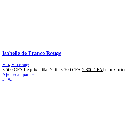
Isabelle de France Rouge
Vin
,
Vin rouge
3 500
CFA
Le prix initial était : 3 500 CFA.
2 800
CFA
Le prix actuel
Ajouter au panier
-11%