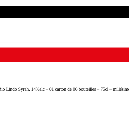
oundé | MTN Mobile Money & Orange Money acceptés | Dispon
io Lindo Syrah, 14%alc – 01 carton de 06 bouteilles – 75cl – millési