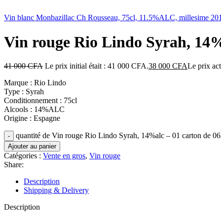
Vin blanc Monbazillac Ch Rousseau, 75cl, 11.5%ALC, millesime 2018
Vin rouge Rio Lindo Syrah, 14%a
41 000
CFA
Le prix initial était : 41 000 CFA.
38 000
CFA
Le prix ac
Marque : Rio Lindo
Type : Syrah
Conditionnement : 75cl
Alcools : 14%ALC
Origine : Espagne
quantité de Vin rouge Rio Lindo Syrah, 14%alc – 01 carton de 06 
Ajouter au panier
Catégories :
Vente en gros
,
Vin rouge
Share:
Description
Shipping & Delivery
Description