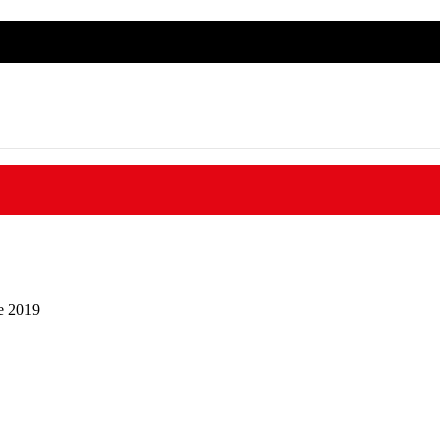
ible 7j/7
me 2019