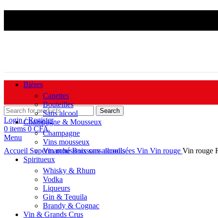
Livraison Douala & Ya
Bières
Canettes
Bouteilles
-7%
Hot
Search
Sans alcool
Login / Register
Champagne & Mousseux
0
items
0
CFA
Champagne
Menu
Click to enlarge
Vins mousseux
Accueil
Supermarché
Vin mousseux sans alcools
Boissons alcoolisées
Vin
Vin rouge
Vin rouge R
Spiritueux
Whisky & Rhum
Vodka
Liqueurs
Gin & Tequila
Brandy & Cognac
Vin & Grands Crus