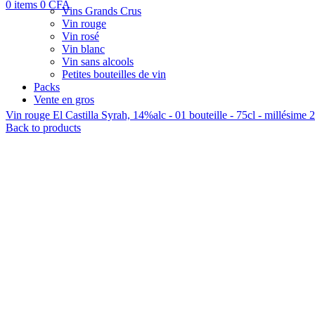
0
items
0
CFA
Vins Grands Crus
Vin rouge
Vin rosé
Vin blanc
Vin sans alcools
Petites bouteilles de vin
Packs
Vente en gros
Vin rouge El Castilla Syrah, 14%alc - 01 bouteille - 75cl - millésime
Back to products