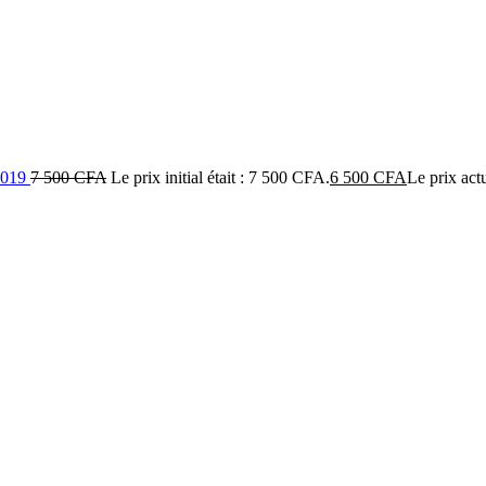
 2019
7 500
CFA
Le prix initial était : 7 500 CFA.
6 500
CFA
Le prix act