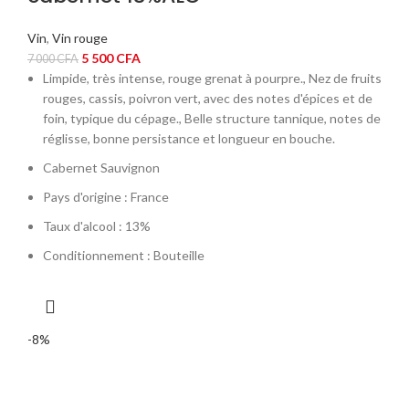
Vin
,
Vin rouge
Le
Le
5 500
CFA
7 000
CFA
prix
prix
Limpide, très intense, rouge grenat à pourpre., Nez de fruits
initial
actuel
rouges, cassis, poivron vert, avec des notes d'épices et de
était :
est :
foin, typique du cépage., Belle structure tannique, notes de
7
5
réglisse, bonne persistance et longueur en bouche.
000 CFA.
500 CFA.
Cabernet Sauvignon
Pays d'origine : France
Taux d'alcool : 13%
Conditionnement : Bouteille
-8%