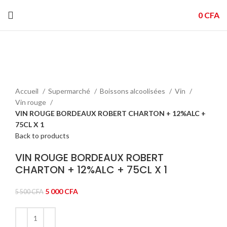
0
CFA
-9%
Click to enlarge
Accueil
Supermarché
Boissons alcoolisées
Vin
Vin rouge
VIN ROUGE BORDEAUX ROBERT CHARTON + 12%ALC +
75CL X 1
Back to products
VIN ROUGE BORDEAUX ROBERT
CHARTON + 12%ALC + 75CL X 1
Le
Le
5 000
CFA
5 500
CFA
prix
prix
initial
actuel
était :
est :