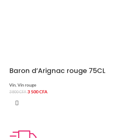
Baron d’Arignac rouge 75CL
Vin
,
Vin rouge
Le
Le
3 500
CFA
3 800
CFA
prix
prix
initial
actuel
était :
est :
3
3
800 CFA.
500 CFA.