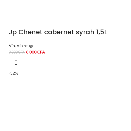
Jp Chenet cabernet syrah 1,5L
Vin
,
Vin rouge
Le
Le
8 000
CFA
9 000
CFA
prix
prix
initial
actuel
était :
est :
-32%
9
8
000 CFA.
000 CFA.