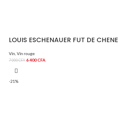
LOUIS ESCHENAUER FUT DE CHENE
Vin
,
Vin rouge
Le
Le
6 400
CFA
7 000
CFA
prix
prix
initial
actuel
était :
est :
-21%
7
6
000 CFA.
400 CFA.