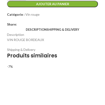
5
5
AJOUTER AU PANIER
500 CFA.
000 CFA.
Catégorie :
Vin rouge
Share:
DESCRIPTION
SHIPPING & DELIVERY
Description
VIN ROUGE BORDEAUX
Shipping & Delivery
Produits similaires
-7%