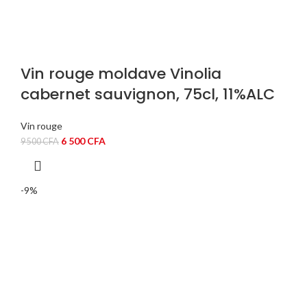
Vin rouge moldave Vinolia
cabernet sauvignon, 75cl, 11%ALC
Vin rouge
Le
Le
6 500
CFA
9 500
CFA
prix
prix
initial
actuel
était :
est :
-9%
9
6
500 CFA.
500 CFA.