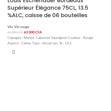
Louis Eschenauer Bordeaux
Supérieur Élégance 75CL, 13.5
%ALC, caisse de 06 bouteilles
Vin
,
Vin rouge
Le
Le
63 000
CFA
65 000
CFA
prix
prix
Cépages : Merlot, Cabernet Sauvignon Couleur : Rouge
initial
actuel
Aspect : Calme Type : Alcool sec ,% : 13,5
était :
est :
65
63
000 CFA.
000 CFA.