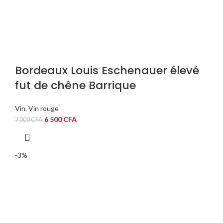
Bordeaux Louis Eschenauer élevé
fut de chêne Barrique
Vin
,
Vin rouge
Le
Le
6 500
CFA
7 000
CFA
prix
prix
initial
actuel
était :
est :
-3%
7
6
000 CFA.
500 CFA.