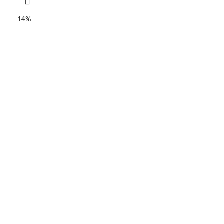
initial
actuel
était :
est :
-14%
9
6
500 CFA.
500 CFA.