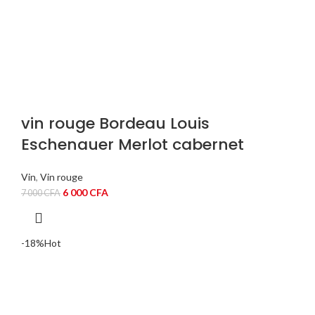
vin rouge Bordeau Louis
Eschenauer Merlot cabernet
Vin
,
Vin rouge
Le
Le
6 000
CFA
7 000
CFA
prix
prix
initial
actuel
était :
est :
-18%
Hot
7
6
000 CFA.
000 CFA.