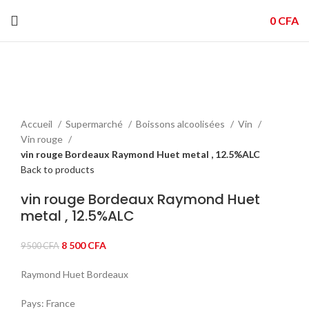
0
CFA
-11%
Click to enlarge
Accueil
Supermarché
Boissons alcoolisées
Vin
Vin rouge
vin rouge Bordeaux Raymond Huet metal , 12.5%ALC
Back to products
vin rouge Bordeaux Raymond Huet
metal , 12.5%ALC
Le
Le
8 500
CFA
9 500
CFA
prix
prix
Raymond Huet Bordeaux
initial
actuel
était :
est :
Pays: France
9
8