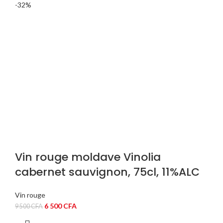
-32%
Vin rouge moldave Vinolia
cabernet sauvignon, 75cl, 11%ALC
Vin rouge
Le
Le
6 500
CFA
9 500
CFA
prix
prix