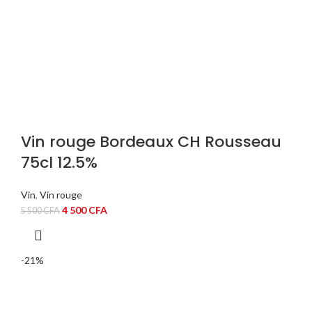
Vin rouge Bordeaux CH Rousseau
75cl 12.5%
Vin
,
Vin rouge
Le
Le
4 500
CFA
5 500
CFA
prix
prix
initial
actuel
était :
est :
-21%
5
4
500 CFA.
500 CFA.