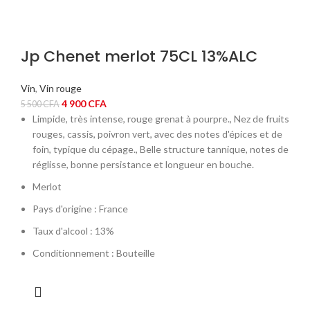
Jp Chenet merlot 75CL 13%ALC
Vin
,
Vin rouge
Le
Le
4 900
CFA
5 500
CFA
prix
prix
Limpide, très intense, rouge grenat à pourpre., Nez de fruits
initial
actuel
rouges, cassis, poivron vert, avec des notes d'épices et de
était :
est :
foin, typique du cépage., Belle structure tannique, notes de
5
4
réglisse, bonne persistance et longueur en bouche.
500 CFA.
900 CFA.
Merlot
Pays d'origine : France
Taux d'alcool : 13%
Conditionnement : Bouteille