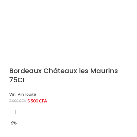
Bordeaux Châteaux les Maurins
75CL
Vin
,
Vin rouge
Le
Le
5 500
CFA
7 000
CFA
prix
prix
initial
actuel
était :
est :
-6%
7
5
000 CFA.
500 CFA.