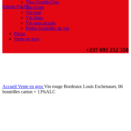
Vins Grands Crus
0
items
0
CFA
Vin rouge
Vin rosé
Vin blanc
Vin sans alcools
Petites bouteilles de vin
Packs
Vente en gros
+237
693 252 350
-6%
Hot
Click to enlarge
Accueil
Vente en gros
Vin rouge Bordeaux Louis Eschenauer, 06
bouteilles carton + 13%ALC