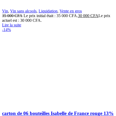
Vin
,
Vin sans alcools
,
Liquidation
,
Vente en gros
35 000
CFA
Le prix initial était : 35 000 CFA.
30 000
CFA
Le prix
actuel est : 30 000 CFA.
Lire la suite
-14%
carton de 06 bouteilles Isabelle de France rouge 13%