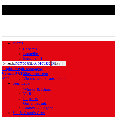
Livraison Douala & Yaoundé | MTN Mobile Money &
Orange Money acceptés | Disponible 7j/7
Bières
Canettes
Bouteilles
Sans alcool
Champagne & Mousseux
Search
Login / Register
Champagne
0
items
0
CFA
Vins mousseux
Menu
Vin mousseux sans alcools
Spiritueux
Whisky & Rhum
Vodka
Liqueurs
Gin & Tequila
Brandy & Cognac
Vin & Grands Crus