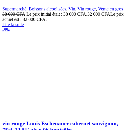
Supermarché
,
Boissons alcoolisées
,
Vin
,
Vin rouge
,
Vente en gros
38 000
CFA
Le prix initial était : 38 000 CFA.
32 000
CFA
Le prix
actuel est : 32 000 CFA.
Lire la suite
-8%
vin rouge Louis Eschenauer cabernet sauvignon,
75cl, 13.5%alc x 06 bouteilles