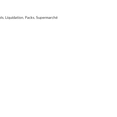
ols
,
Liquidation
,
Packs
,
Supermarché