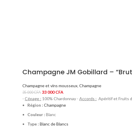
Champagne JM Gobillard – “Brut
Champagne et vins mousseux
,
Champagne
Le
Le
33 000
CFA
35 000
CFA
prix
prix
-
Cépage :
100% Chardonnay -
Accords :
Apéritif et Fruits 
initial
actuel
Région :
Champagne
était :
est :
Couleur :
Blanc
35
33
Type :
Blanc de Blancs
000 CFA.
000 CFA.