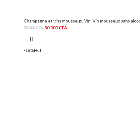
Champagne et vins mousseux
,
Vin
,
Vin mousseux sans alco
Le
Le
50 000
CFA
55 000
CFA
prix
prix
initial
actuel
était :
est :
-18%
Hot
55
50
000 CFA.
000 CFA.