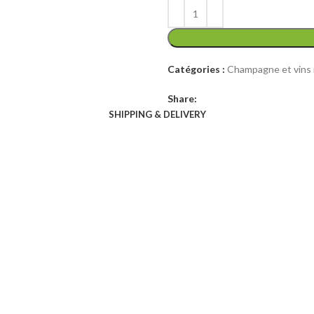
initial
actuel
était :
est :
6
5
000 CFA.
000 CFA.
Catégories :
Champagne et vins
Share:
SHIPPING & DELIVERY