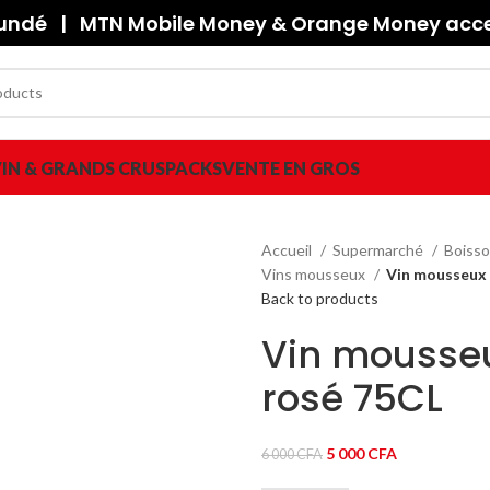
oundé | MTN Mobile Money & Orange Money accep
IN & GRANDS CRUS
PACKS
VENTE EN GROS
Accueil
Supermarché
Boisso
Vins mousseux
Vin mousseux 
Back to products
Vin mousseu
rosé 75CL
Le
Le
5 000
CFA
6 000
CFA
prix
prix