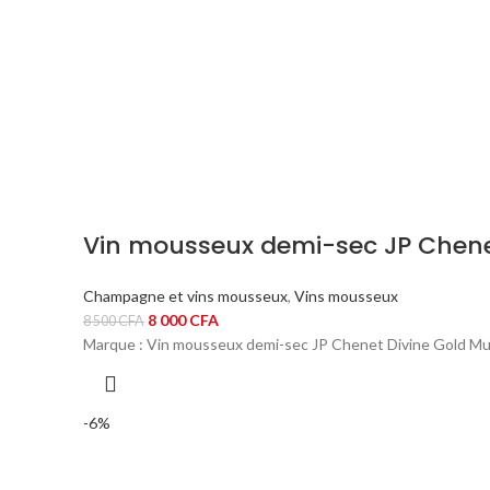
Vin mousseux demi-sec JP Chenet
Champagne et vins mousseux
,
Vins mousseux
Le
Le
8 000
CFA
8 500
CFA
prix
prix
Marque : Vin mousseux demi-sec JP Chenet Divine Gold Mu
initial
actuel
était :
est :
8
8
-6%
500 CFA.
000 CFA.