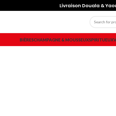
Livraison Douala & Ya
BIÈRES
CHAMPAGNE & MOUSSEUX
SPIRITUEUX
V
-17%
Click to enlarge