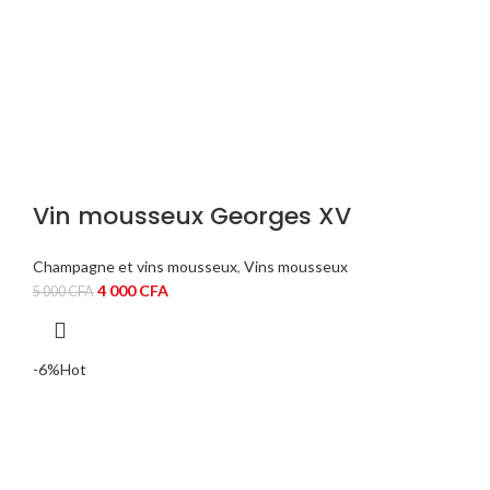
Vin mousseux Georges XV
Champagne et vins mousseux
,
Vins mousseux
Le
Le
4 000
CFA
5 000
CFA
prix
prix
initial
actuel
était :
est :
-6%
Hot
5
4
000 CFA.
000 CFA.