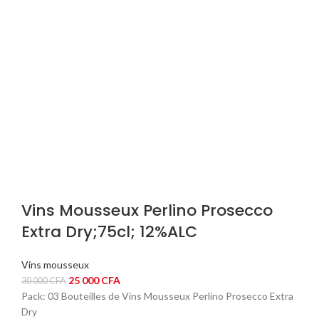
6
5
000 CFA.
000 CFA.
Vins Mousseux Perlino Prosecco
Extra Dry;75cl; 12%ALC
Vins mousseux
Le
Le
25 000
CFA
30 000
CFA
prix
prix
Pack: 03 Bouteilles de Vins Mousseux Perlino Prosecco Extra
initial
actuel
Dry