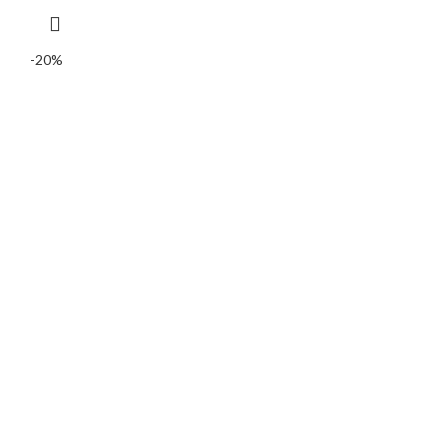
prix
prix
initial
actuel
était :
est :
-20%
6
5
000 CFA.
000 CFA.