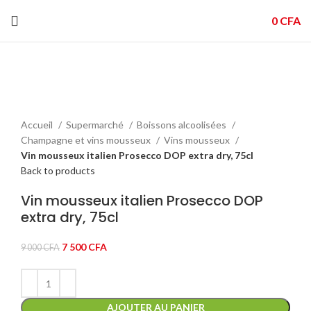
0
CFA
-17%
Click to enlarge
Accueil
Supermarché
Boissons alcoolisées
Champagne et vins mousseux
Vins mousseux
Vin mousseux italien Prosecco DOP extra dry, 75cl
Back to products
Vin mousseux italien Prosecco DOP
extra dry, 75cl
Le
Le
7 500
CFA
9 000
CFA
prix
prix
initial
actuel
était :
est :
9
7
AJOUTER AU PANIER