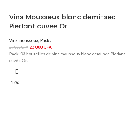
Vins Mousseux blanc demi-sec
Pierlant cuvée Or.
Vins mousseux
,
Packs
Le
Le
23 000
CFA
27 000
CFA
prix
prix
Pack: 03 bouteilles de vins mousseux blanc demi-sec Pierlant
initial
actuel
cuvée Or.
était :
est :
27
23
000 CFA.
000 CFA.
-17%