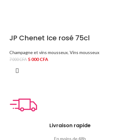
JP Chenet Ice rosé 75cl
Champagne et vins mousseux
,
Vins mousseux
Le
Le
5 000
CFA
7 000
CFA
prix
prix
initial
actuel
était :
est :
7
5
000 CFA.
000 CFA.
Livraison rapide
En moins de 48h