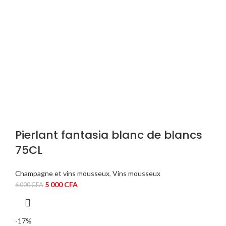
Pierlant fantasia blanc de blancs
75CL
Champagne et vins mousseux
,
Vins mousseux
Le
Le
5 000
CFA
6 000
CFA
prix
prix
initial
actuel
était :
est :
-17%