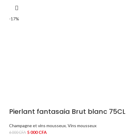
était :
est :
30
25
000 CFA.
000 CFA.
-17%
Pierlant fantasaia Brut blanc 75CL
Champagne et vins mousseux
,
Vins mousseux
Le
Le
5 000
CFA
6 000
CFA