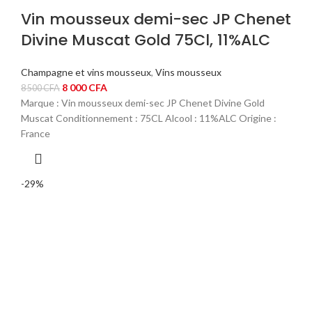
Vin mousseux demi-sec JP Chenet
Divine Muscat Gold 75Cl, 11%ALC
Champagne et vins mousseux
,
Vins mousseux
Le
Le
8 000
CFA
8 500
CFA
prix
prix
Marque : Vin mousseux demi-sec JP Chenet Divine Gold
initial
actuel
Muscat Conditionnement : 75CL Alcool : 11%ALC Origine :
était :
est :
France
8
8
500 CFA.
000 CFA.
-29%