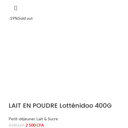
était :
est :
15
12
500 CFA.
500 CFA.
-19%
Sold out
LAIT EN POUDRE Lottènidoo 400G
Petit-déjeuner
,
Lait & Sucre
Le
Le
2 500
CFA
3 100
CFA