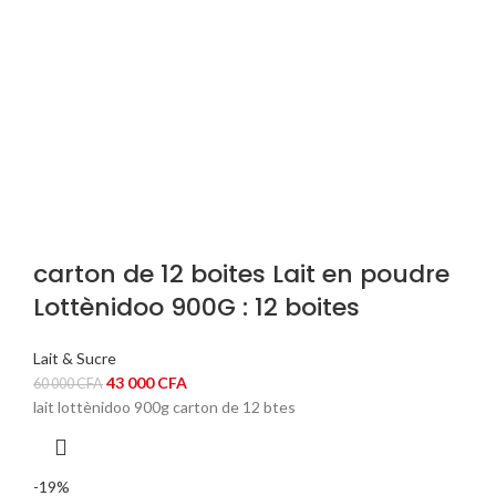
carton de 12 boites Lait en poudre
Lottènidoo 900G : 12 boites
Lait & Sucre
Le
Le
43 000
CFA
60 000
CFA
prix
prix
lait lottènidoo 900g carton de 12 btes
initial
actuel
était :
est :
60
43
-19%