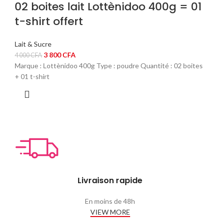
02 boites lait Lottènidoo 400g = 01
t-shirt offert
Lait & Sucre
Le
Le
3 800
CFA
4 000
CFA
prix
prix
Marque : Lottènidoo 400g Type : poudre Quantité : 02 boites
initial
actuel
+ 01 t-shirt
était :
est :
4
3
000 CFA.
800 CFA.
Livraison rapide
En moins de 48h
VIEW MORE