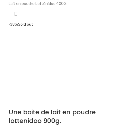
prix
prix
Lait en poudre Lottènidoo 400G
initial
actuel
était :
est :
3
2
-38%
Sold out
100 CFA.
500 CFA.
Une boite de lait en poudre
lottenidoo 900g.