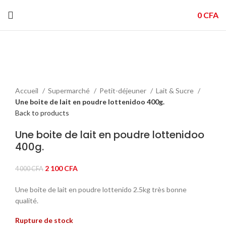
0
CFA
-48%
Sold out
Click to enlarge
Accueil
Supermarché
Petit-déjeuner
Lait & Sucre
Une boite de lait en poudre lottenidoo 400g.
Back to products
Une boite de lait en poudre lottenidoo
400g.
Le
Le
2 100
CFA
4 000
CFA
prix
prix
Une boite de lait en poudre lottenido 2.5kg très bonne
initial
actuel
qualité.
était :
est :
4
2
Rupture de stock
000 CFA.
100 CFA.