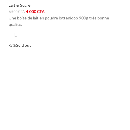
Lait & Sucre
Le
Le
4 000
CFA
6 500
CFA
prix
prix
Une boite de lait en poudre lottenidoo 900g très bonne
initial
actuel
qualité.
était :
est :
6
4
500 CFA.
000 CFA.
-5%
Sold out