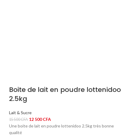
000 CFA.
000 CFA.
Boite de lait en poudre lottenidoo
2.5kg
Lait & Sucre
Le
Le
12 500
CFA
15 500
CFA
prix
prix
Une boite de lait en poudre lottenidoo 2.5kg très bonne
initial
actuel
qualité