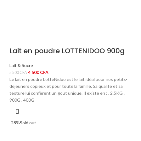
Lait en poudre LOTTENIDOO 900g
Lait & Sucre
Le
Le
4 500
CFA
5 500
CFA
prix
prix
Le lait en poudre LottèNidoo est le lait idéal pour nos petits-
initial
actuel
déjeuners copieux et pour toute la famille. Sa qualité et sa
était :
est :
texture lui confèrent un gout unique. Il existe en : . 2.5KG .
5
4
900G . 400G
500 CFA.
500 CFA.
-28%
Sold out