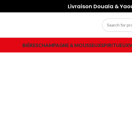
Livraison Douala & Ya
BIÈRES
CHAMPAGNE & MOUSSEUX
SPIRITUEUX
V
-15%
Sold out
Click to enlarge