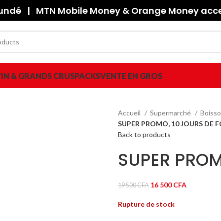
oundé | MTN Mobile Money & Orange Money accep
IN & GRANDS CRUS
PACKS
VENTE EN GROS
Accueil
Supermarché
Boisso
SUPER PROMO, 10 JOURS DE F
Back to products
SUPER PROMO
Le
Le
16 500
CFA
19 500
CFA
prix
prix
Rupture de stock
initial
actuel
était :
est :