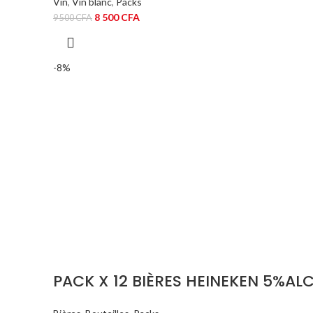
Vin
,
Vin blanc
,
Packs
Le
Le
8 500
CFA
9 500
CFA
prix
prix
initial
actuel
était :
est :
-8%
9
8
500 CFA.
500 CFA.
PACK X 12 BIÈRES HEINEKEN 5%AL