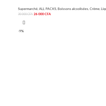
Supermarché
,
ALL PACKS
,
Boissons alcoolisées
,
Crème
,
Liq
Le
Le
26 000
CFA
30 000
CFA
prix
prix
initial
actuel
était :
est :
-9%
30
26
000 CFA.
000 CFA.