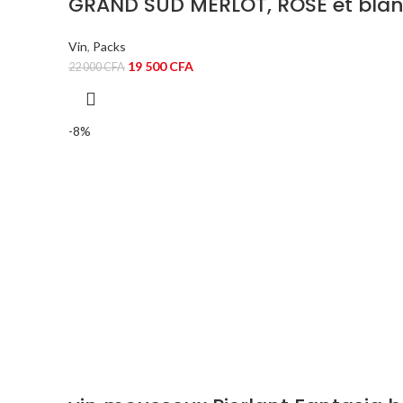
GRAND SUD MERLOT, ROSE et blan
Vin
,
Packs
Le
Le
19 500
CFA
22 000
CFA
prix
prix
initial
actuel
était :
est :
-8%
22
19
000 CFA.
500 CFA.