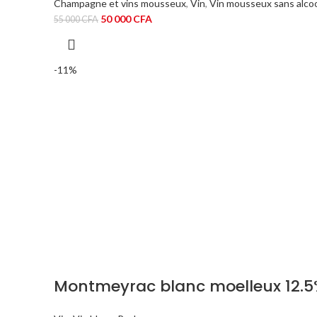
Champagne et vins mousseux
,
Vin
,
Vin mousseux sans alco
Le
Le
50 000
CFA
55 000
CFA
prix
prix
initial
actuel
était :
est :
-11%
55
50
000 CFA.
000 CFA.
Montmeyrac blanc moelleux 12.5