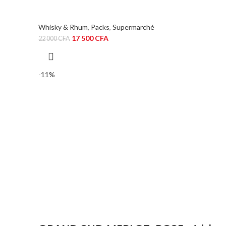
Whisky & Rhum
,
Packs
,
Supermarché
Le
Le
17 500
CFA
22 000
CFA
prix
prix
initial
actuel
était :
est :
-11%
22
17
000 CFA.
500 CFA.