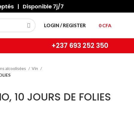
tés | Disponible 7j/7
LOGIN / REGISTER
0
CFA
+237
693 252 350
ns alcoolisées
Vin
OLIES
, 10 JOURS DE FOLIES