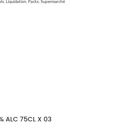
ols
,
Liquidation
,
Packs
,
Supermarché
% ALC 75CL X 03