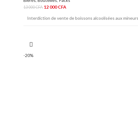
Bières
,
Bouteilles
,
Packs
Le
Le
12 000
CFA
13 000
CFA
prix
prix
Interdiction de vente de boissons alcoolisées aux mineur
initial
actuel
était :
est :
13
12
000 CFA.
000 CFA.
-20%