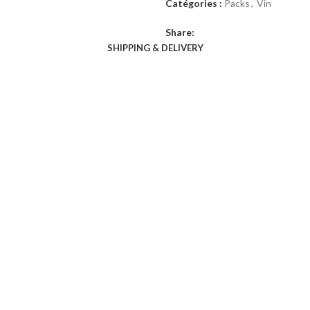
Catégories :
Packs
,
Vin
19
16
500 CFA.
500 CFA.
Share:
SHIPPING & DELIVERY