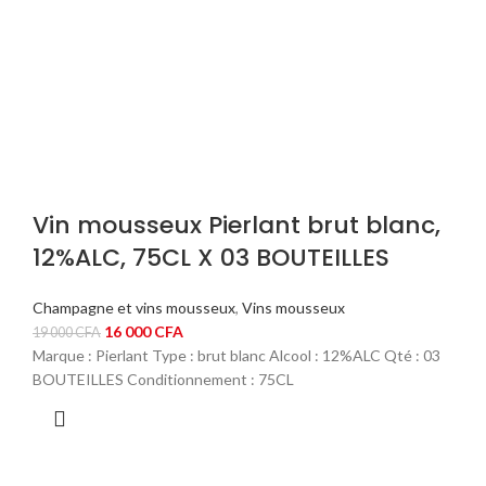
Vin mousseux Pierlant brut blanc,
12%ALC, 75CL X 03 BOUTEILLES
Champagne et vins mousseux
,
Vins mousseux
Le
Le
16 000
CFA
19 000
CFA
prix
prix
Marque : Pierlant Type : brut blanc Alcool : 12%ALC Qté : 03
initial
actuel
BOUTEILLES Conditionnement : 75CL
était :
est :
19
16
000 CFA.
000 CFA.