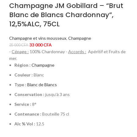
Champagne JM Gobillard – “Brut
Blanc de Blancs Chardonnay”,
12,5%ALC, 75CL
Champagne et vins mousseux
,
Champagne
Le
Le
33 000
CFA
35 000
CFA
prix
prix
-
Cépage :
100% Chardonnay -
Accords :
Apéritif et Fruits de
initial
actuel
mer.
était :
est :
Région :
Champagne
35
33
Couleur :
Blanc
000 CFA.
000 CFA.
Type :
Blanc de Blancs
Conservation :
jusqu'à 3 ans
Service :
8°
Contenance :
Bouteille 75 cl
Alc % Vol :
12.5