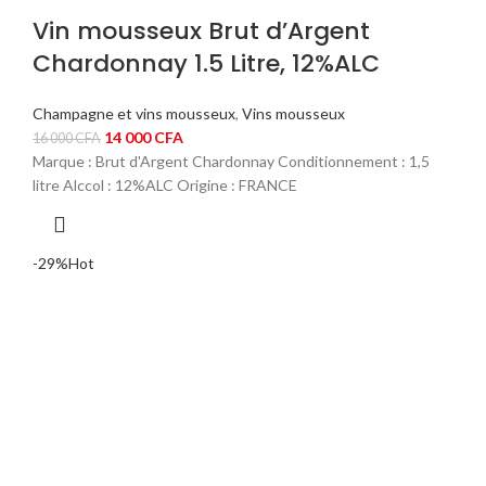
Vin mousseux Brut d’Argent
Chardonnay 1.5 Litre, 12%ALC
Champagne et vins mousseux
,
Vins mousseux
Le
Le
14 000
CFA
16 000
CFA
prix
prix
Marque : Brut d'Argent Chardonnay Conditionnement : 1,5
initial
actuel
litre Alccol : 12%ALC Origine : FRANCE
était :
est :
16
14
000 CFA.
000 CFA.
-29%
Hot