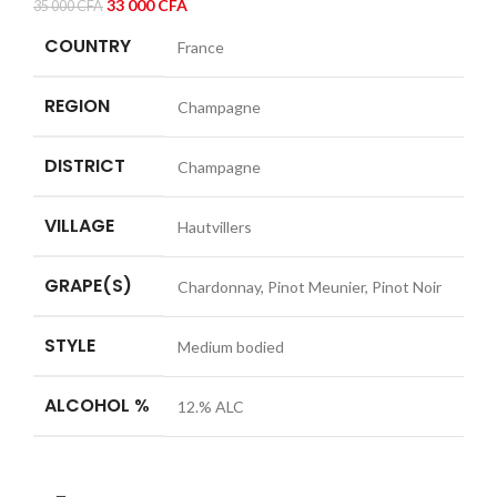
Le
Le
33 000
CFA
35 000
CFA
prix
prix
COUNTRY
France
initial
actuel
était :
est :
35
33
REGION
Champagne
000 CFA.
000 CFA.
DISTRICT
Champagne
VILLAGE
Hautvillers
GRAPE(S)
Chardonnay, Pinot Meunier, Pinot Noir
STYLE
Medium bodied
ALCOHOL %
12.% ALC