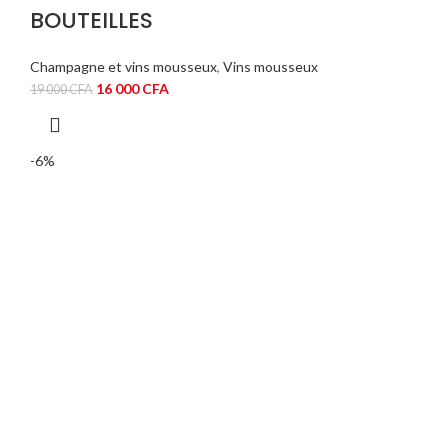
BOUTEILLES
Champagne et vins mousseux
,
Vins mousseux
Le
Le
16 000
CFA
19 000
CFA
prix
prix
initial
actuel
était :
est :
-6%
19
16
000 CFA.
000 CFA.