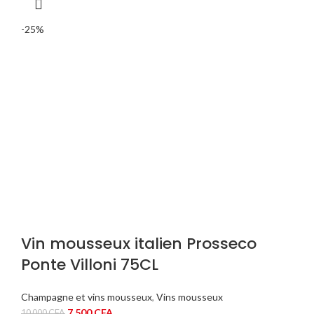
-25%
Vin mousseux italien Prosseco
Ponte Villoni 75CL
Champagne et vins mousseux
,
Vins mousseux
Le
Le
7 500
CFA
10 000
CFA