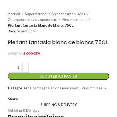
Accueil
Supermarché
Boissons alcoolisées
Champagne et vins mousseux
Vins mousseux
Pierlant fantasia blanc de blancs 75CL
Back to products
Pierlant fantasia blanc de blancs 75CL
Le
Le
5 000
CFA
6 000
CFA
prix
prix
initial
actuel
était :
est :
6
5
AJOUTER AU PANIER
000 CFA.
000 CFA.
Catégories :
Champagne et vins mousseux
,
Vins mousseux
Share:
SHIPPING & DELIVERY
Shipping & Delivery