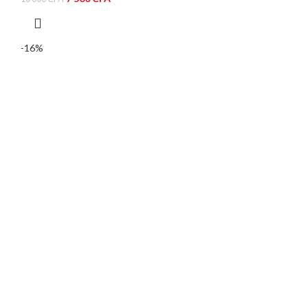
prix
prix
initial
actuel
était :
est :
-16%
10
7
000 CFA.
500 CFA.