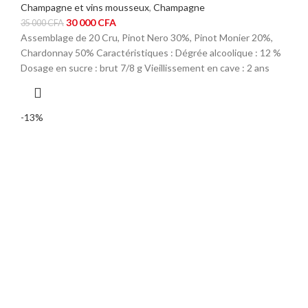
Champagne et vins mousseux
,
Champagne
Le
Le
30 000
CFA
35 000
CFA
prix
prix
Assemblage de 20 Cru, Pinot Nero 30%, Pinot Monier 20%,
initial
actuel
Chardonnay 50% Caractéristiques : Dégrée alcoolique : 12 %
était :
est :
Dosage en sucre : brut 7/8 g Vieillissement en cave : 2 ans
35
30
000 CFA.
000 CFA.
-13%