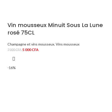
Vin mousseux Minuit Sous La Lune
rosé 75CL
Champagne et vins mousseux
,
Vins mousseux
Le
Le
5 000
CFA
7 000
CFA
prix
prix
initial
actuel
était :
est :
-16%
7
5
000 CFA.
000 CFA.