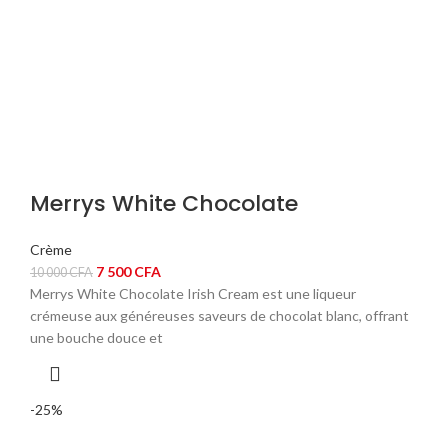
Merrys White Chocolate
Crème
Le
Le
7 500
CFA
10 000
CFA
prix
prix
Merrys White Chocolate Irish Cream est une liqueur
initial
actuel
crémeuse aux généreuses saveurs de chocolat blanc, offrant
était :
est :
une bouche douce et
10
7
000 CFA.
500 CFA.
-25%