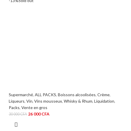
-13%
Sold out
13
11
500 CFA.
500 CFA.
Supermarché
,
ALL PACKS
,
Boissons alcoolisées
,
Crème
,
Liqueurs
,
Vin
,
Vins mousseux
,
Whisky & Rhum
,
Liquidation
,
Packs
,
Vente en gros
Le
Le
26 000
CFA
30 000
CFA
prix
prix
initial
actuel