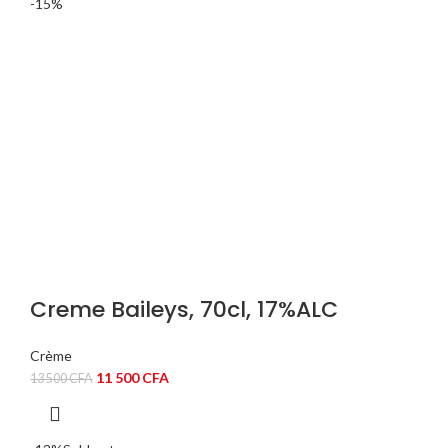
-15%
Creme Baileys, 70cl, 17%ALC
Crème
Le
Le
11 500
CFA
13 500
CFA
prix
prix
initial
actuel
était :
est :