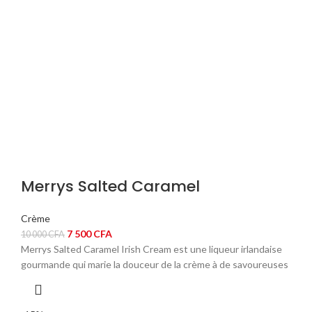
Merrys Salted Caramel
Crème
Le
Le
7 500
CFA
10 000
CFA
prix
prix
Merrys Salted Caramel Irish Cream est une liqueur irlandaise
initial
actuel
gourmande qui marie la douceur de la crème à de savoureuses
était :
est :
10
7
000 CFA.
500 CFA.