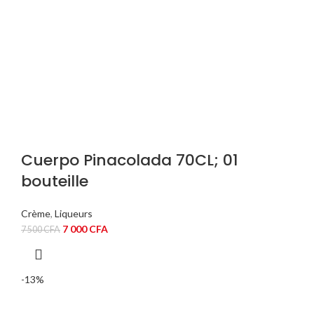
Cuerpo Pinacolada 70CL; 01
bouteille
Crème
,
Liqueurs
Le
Le
7 000
CFA
7 500
CFA
prix
prix
initial
actuel
était :
est :
-13%
7
7
500 CFA.
000 CFA.