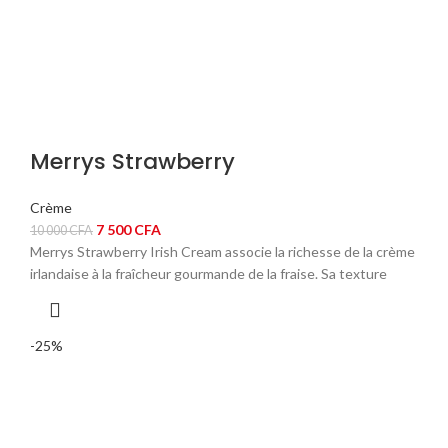
Merrys Strawberry
Crème
Le
Le
7 500
CFA
10 000
CFA
prix
prix
Merrys Strawberry Irish Cream associe la richesse de la crème
initial
actuel
irlandaise à la fraîcheur gourmande de la fraise. Sa texture
était :
est :
10
7
000 CFA.
500 CFA.
-25%