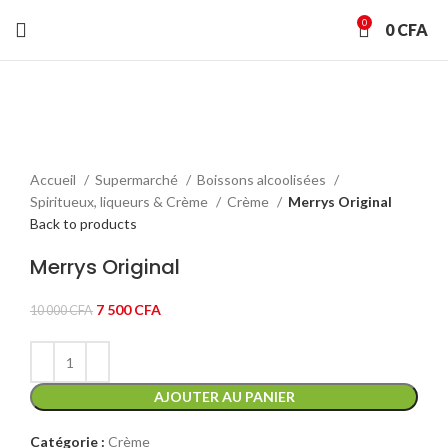
0
0
CFA
-25%
Click to enlarge
Accueil
Supermarché
Boissons alcoolisées
Spiritueux, liqueurs & Crème
Crème
Merrys Original
Back to products
Merrys Original
Le
Le
7 500
CFA
10 000
CFA
prix
prix
initial
actuel
était :
est :
10
AJOUTER AU PANIER
7
000 CFA.
500 CFA.
Catégorie :
Crème