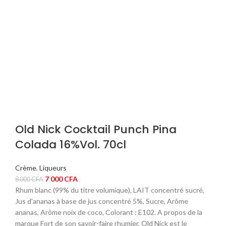
Old Nick Cocktail Punch Pina
Colada 16%Vol. 70cl
Crème
,
Liqueurs
Le
Le
7 000
CFA
8 000
CFA
prix
prix
Rhum blanc (99% du titre volumique), LAIT concentré sucré,
initial
actuel
Jus d'ananas à base de jus concentré 5%, Sucre, Arôme
était :
est :
ananas, Arôme noix de coco, Colorant : E102. A propos de la
8
7
marque Fort de son savoir-faire rhumier, Old Nick est le