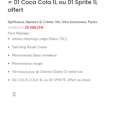
= 01 Coca Cola 1L ou 01 Sprite 1L
offert
Spiritueux, liqueurs & Crème
,
Vin
,
Vins mousseux
,
Packs
Le
Le
23 500
CFA
25 000
CFA
prix
prix
Pack Mariage :
initial
actuel
whisky Hunting Lodge 03ans 70CL
était :
est :
Yatching Royal Cream
25
23
Montmeyrac blanc moelleux
000 CFA.
500 CFA.
Montmeyrac rouge
Vin mousseux Jp Chenet Divine Or demi-sec
01 COCA COLA 1L ou 01 SPRITE offert au choix