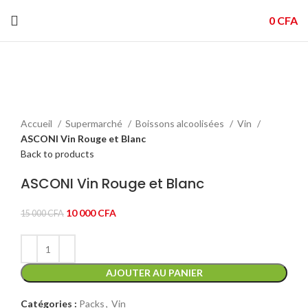
0
CFA
-33%
Click to enlarge
Accueil
Supermarché
Boissons alcoolisées
Vin
ASCONI Vin Rouge et Blanc
Back to products
ASCONI Vin Rouge et Blanc
Le
Le
10 000
CFA
15 000
CFA
prix
prix
initial
actuel
était :
est :
15
AJOUTER AU PANIER
10
000 CFA.
000 CFA.
Catégories :
Packs
,
Vin