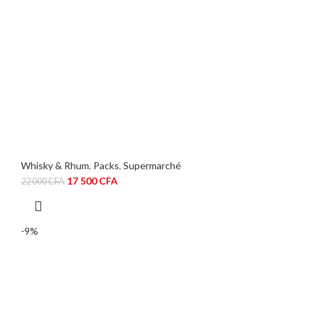
Whisky & Rhum
,
Packs
,
Supermarché
Le
Le
17 500
CFA
22 000
CFA
prix
prix
initial
actuel
était :
est :
-9%
22
17
000 CFA.
500 CFA.