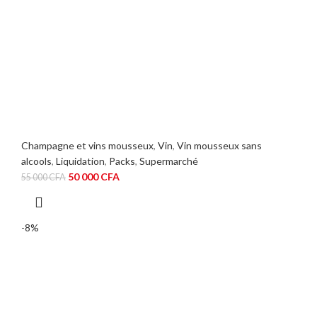
Champagne et vins mousseux
,
Vin
,
Vin mousseux sans
alcools
,
Liquidation
,
Packs
,
Supermarché
Le
Le
50 000
CFA
55 000
CFA
prix
prix
initial
actuel
était :
est :
-8%
55
50
000 CFA.
000 CFA.