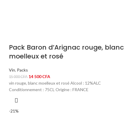
Pack Baron d’Arignac rouge, blanc
moelleux et rosé
Vin
,
Packs
Le
Le
14 500
CFA
15 000
CFA
prix
prix
vin rouge, blanc moelleux et rosé Alcool : 12%ALC
initial
actuel
Conditionnement : 75CL Origine : FRANCE
était :
est :
15
14
000 CFA.
500 CFA.
-21%