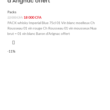
d’Arignac offert
Packs
Le
Le
18 000
CFA
22 000
CFA
prix
prix
PACK whisky Imperial Blue 75cl 01 Vin blanc moelleux Ch
initial
actuel
Rousseau 01 vin rouge Ch Rousseau 01 vin mousseux Nua
était :
est :
brut = 01 vin blanc Baron d'Arignac offert
22
18
000 CFA.
000 CFA.
-11%