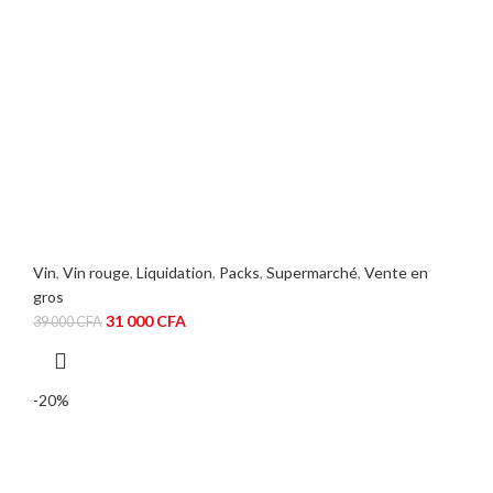
Vin
,
Vin rouge
,
Liquidation
,
Packs
,
Supermarché
,
Vente en
gros
Le
Le
31 000
CFA
39 000
CFA
prix
prix
initial
actuel
était :
est :
-20%
39
31
000 CFA.
000 CFA.