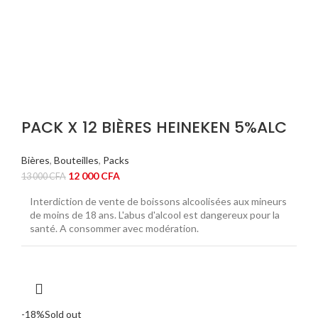
PACK X 12 BIÈRES HEINEKEN 5%ALC
Bières
,
Bouteilles
,
Packs
Le
Le
12 000
CFA
13 000
CFA
prix
prix
Interdiction de vente de boissons alcoolisées aux mineurs
initial
actuel
de moins de 18 ans. L'abus d'alcool est dangereux pour la
était :
est :
santé. A consommer avec modération.
13
12
000 CFA.
000 CFA.
-18%
Sold out