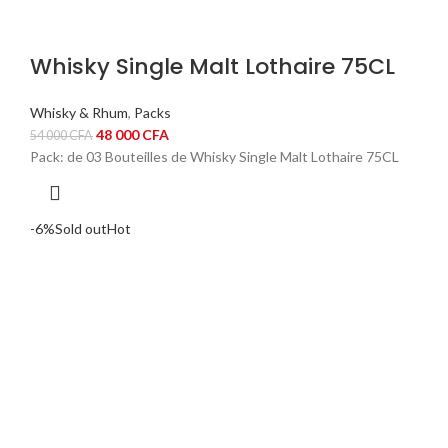
Whisky Single Malt Lothaire 75CL
Whisky & Rhum
,
Packs
Le
Le
48 000
CFA
54 000
CFA
prix
prix
Pack: de 03 Bouteilles de Whisky Single Malt Lothaire 75CL
initial
actuel
était :
est :
54
48
-6%
Sold out
Hot
000 CFA.
000 CFA.