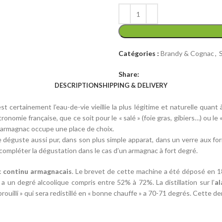
Catégories :
Brandy & Cognac
,
Share:
DESCRIPTION
SHIPPING & DELIVERY
t certainement l’eau-de-vie vieillie la plus légitime et naturelle quant
mie française, que ce soit pour le « salé » (foie gras, gibiers…) ou le
 l’armagnac occupe une place de choix.
se déguste aussi pur, dans son plus simple apparat, dans un verre aux f
ompléter la dégustation dans le cas d’un armagnac à fort degré.
c continu armagnacais
. Le brevet de cette machine a été déposé en 181
ion a un degré alcoolique compris entre 52% à 72%. La distillation sur l’
al
ouilli » qui sera redistillé en « bonne chauffe » a 70-71 degrés. Cette de