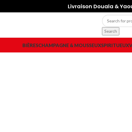
Livraison Douala & Ya
Search
BIÈRES
CHAMPAGNE & MOUSSEUX
SPIRITUEUX
V
-20%
Click to enlarge