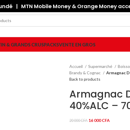
oundé | MTN Mobile Money & Orange Money accep
IN & GRANDS CRUS
PACKS
VENTE EN GROS
Accueil
Supermarché
Boisso
Brandy & Cognac
Armagnac D
Back to products
Armagnac D
40%ALC – 7
Le
Le
16 000
CFA
20 000
CFA
prix
prix