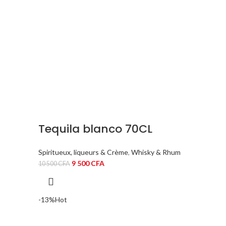
Tequila blanco 70CL
Spiritueux, liqueurs & Crème
,
Whisky & Rhum
Le
Le
9 500
CFA
10 500
CFA
prix
prix
initial
actuel
était :
est :
-13%
Hot
10
9
500 CFA.
500 CFA.