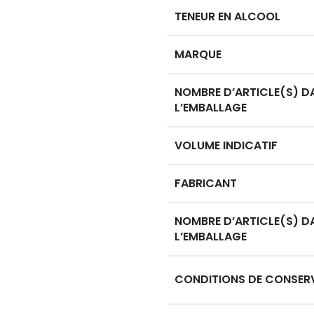
initial
actuel
TENEUR EN ALCOOL
était :
est :
20
16
MARQUE
000 CFA.
000 CFA.
NOMBRE D’ARTICLE(S) D
L’EMBALLAGE
VOLUME INDICATIF
FABRICANT
NOMBRE D’ARTICLE(S) D
L’EMBALLAGE
CONDITIONS DE CONSER