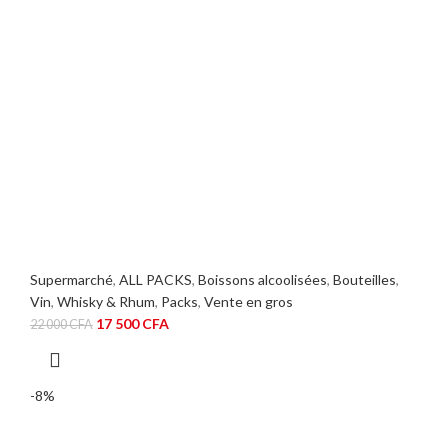
Supermarché
,
ALL PACKS
,
Boissons alcoolisées
,
Bouteilles
,
Vin
,
Whisky & Rhum
,
Packs
,
Vente en gros
Le
Le
17 500
CFA
22 000
CFA
prix
prix
initial
actuel
était :
est :
-8%
22
17
000 CFA.
500 CFA.