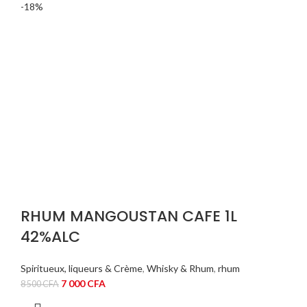
000 CFA.
500 CFA.
-18%
RHUM MANGOUSTAN CAFE 1L
42%ALC
Spiritueux, liqueurs & Crème
,
Whisky & Rhum
,
rhum
Le
Le
7 000
CFA
8 500
CFA
prix
prix