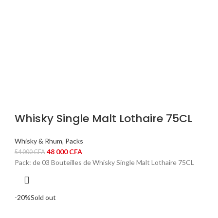
Whisky Single Malt Lothaire 75CL
Whisky & Rhum
,
Packs
Le
Le
48 000
CFA
54 000
CFA
prix
prix
Pack: de 03 Bouteilles de Whisky Single Malt Lothaire 75CL
initial
actuel
était :
est :
54
48
-20%
Sold out
000 CFA.
000 CFA.