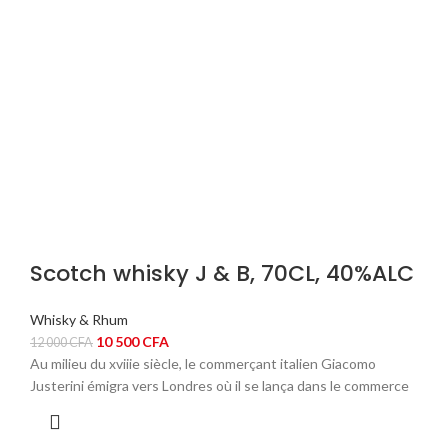
Scotch whisky J & B, 70CL, 40%ALC
Whisky & Rhum
Le
Le
10 500
CFA
12 000
CFA
prix
prix
Au milieu du xviiie siècle, le commerçant italien Giacomo
initial
actuel
Justerini émigra vers Londres où il se lança dans le commerce
était :
est :
12
10