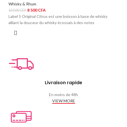
Whisky & Rhum
Le
Le
8 500
CFA
10 500
CFA
prix
prix
Label 5 Original Citrus est une boisson à base de whisky
initial
actuel
alliant la douceur du whisky écossais à des notes
était :
est :
10
8
500 CFA.
500 CFA.
Livraison rapide
En moins de 48h
VIEW MORE