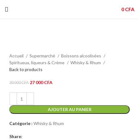
0
CFA
-10%
Click to enlarge
Accueil
Supermarché
Boissons alcoolisées
Spiritueux, liqueurs & Crème
Whisky & Rhum
Back to products
Le
Le
27 000
CFA
30 000
CFA
prix
prix
initial
actuel
était :
est :
30
AJOUTER AU PANIER
27
000 CFA.
000 CFA.
Catégorie :
Whisky & Rhum
Share: