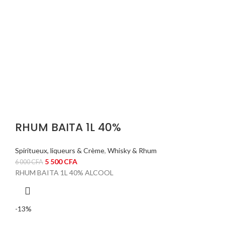
RHUM BAITA 1L 40%
Spiritueux, liqueurs & Crème
,
Whisky & Rhum
Le
Le
5 500
CFA
6 000
CFA
prix
prix
RHUM BAITA 1L 40% ALCOOL
initial
actuel
était :
est :
6
5
-13%
000 CFA.
500 CFA.