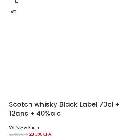
initial
actuel
était :
est :
-6%
8
7
500 CFA.
000 CFA.
Scotch whisky Black Label 70cl +
12ans + 40%alc
Whisky & Rhum
Le
Le
23 500
CFA
25 000
CFA