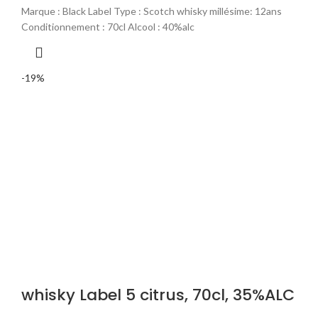
prix
prix
Marque : Black Label Type : Scotch whisky millésime: 12ans
initial
actuel
Conditionnement : 70cl Alcool : 40%alc
était :
est :
25
23
000 CFA.
500 CFA.
-19%
whisky Label 5 citrus, 70cl, 35%ALC