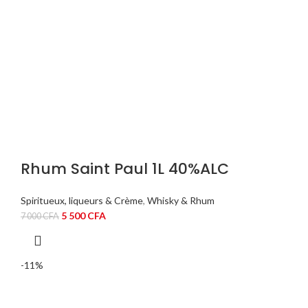
Rhum Saint Paul 1L 40%ALC
Spiritueux, liqueurs & Crème
,
Whisky & Rhum
Le
Le
5 500
CFA
7 000
CFA
prix
prix
initial
actuel
était :
est :
-11%
7
5
000 CFA.
500 CFA.