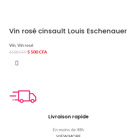
Vin rosé cinsault Louis Eschenauer
Vin
,
Vin rosé
Le
Le
5 500
CFA
6 500
CFA
prix
prix
initial
actuel
était :
est :
6
5
500 CFA.
500 CFA.
Livraison rapide
En moins de 48h
VIEW MORE