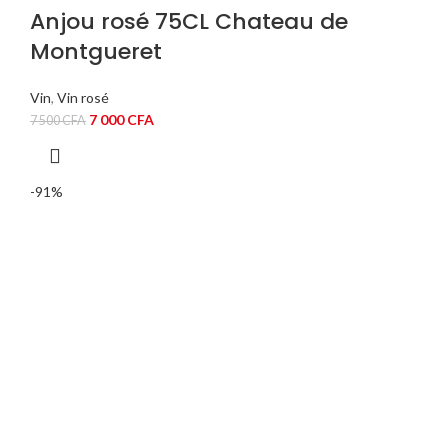
Anjou rosé 75CL Chateau de
Montgueret
Vin
,
Vin rosé
Le
Le
7 000
CFA
7 500
CFA
prix
prix
initial
actuel
était :
est :
-91%
7
7
500 CFA.
000 CFA.