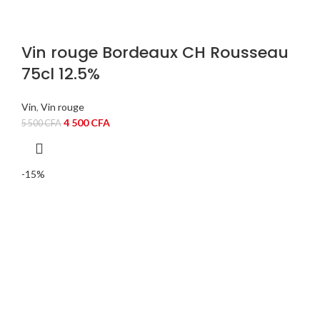
Vin rouge Bordeaux CH Rousseau
75cl 12.5%
Vin
,
Vin rouge
Le
Le
4 500
CFA
5 500
CFA
prix
prix
initial
actuel
était :
est :
-15%
5
4
500 CFA.
500 CFA.