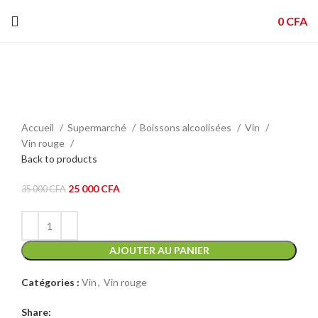
0
CFA
-29%
Click to enlarge
Accueil
Supermarché
Boissons alcoolisées
Vin
Vin rouge
Back to products
Le
Le
25 000
CFA
35 000
CFA
prix
prix
initial
actuel
était :
est :
35
AJOUTER AU PANIER
25
000 CFA.
000 CFA.
Catégories :
Vin
,
Vin rouge
Share: