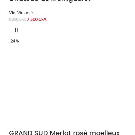
Vin
,
Vin rosé
Le
Le
7 500
CFA
8 000
CFA
prix
prix
initial
actuel
était :
est :
-24%
8
7
000 CFA.
500 CFA.
GRAND SUD Merlot rosé moelleux