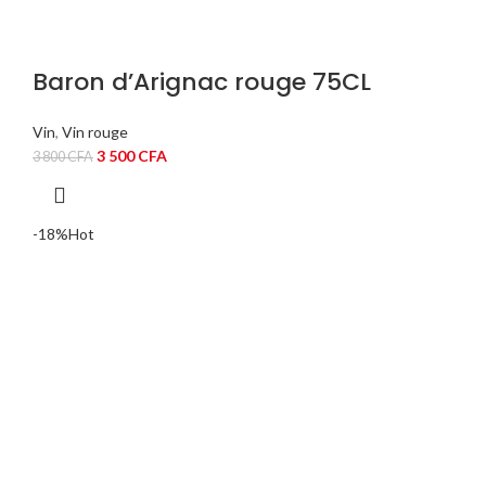
Baron d’Arignac rouge 75CL
Vin
,
Vin rouge
Le
Le
3 500
CFA
3 800
CFA
prix
prix
initial
actuel
était :
est :
-18%
Hot
3
3
800 CFA.
500 CFA.