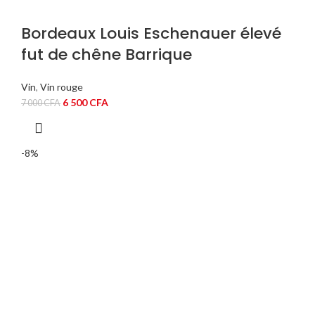
Bordeaux Louis Eschenauer élevé
fut de chêne Barrique
Vin
,
Vin rouge
Le
Le
6 500
CFA
7 000
CFA
prix
prix
initial
actuel
était :
est :
-8%
7
6
000 CFA.
500 CFA.