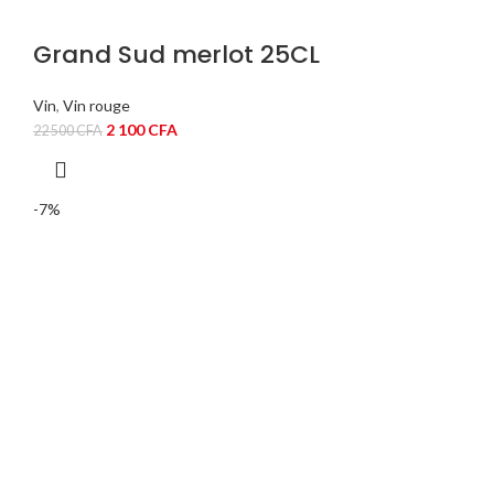
Grand Sud merlot 25CL
Vin
,
Vin rouge
Le
Le
2 100
CFA
22 500
CFA
prix
prix
initial
actuel
était :
est :
-7%
22
2
500 CFA.
100 CFA.