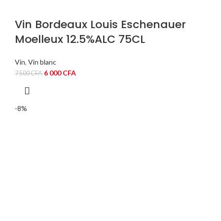
Vin Bordeaux Louis Eschenauer
Moelleux 12.5%ALC 75CL
Vin
,
Vin blanc
Le
Le
6 000
CFA
7 500
CFA
prix
prix
initial
actuel
était :
est :
-8%
7
6
500 CFA.
000 CFA.