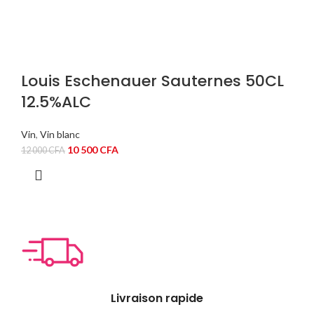
Louis Eschenauer Sauternes 50CL
12.5%ALC
Vin
,
Vin blanc
Le
Le
10 500
CFA
12 000
CFA
prix
prix
initial
actuel
était :
est :
12
10
000 CFA.
500 CFA.
Livraison rapide