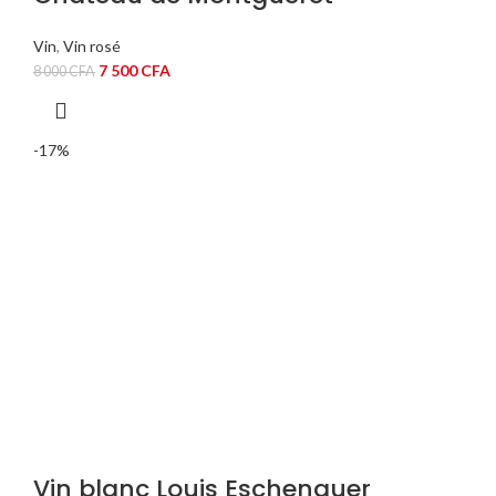
Vin
,
Vin rosé
Le
Le
7 500
CFA
8 000
CFA
prix
prix
initial
actuel
était :
est :
-17%
8
7
000 CFA.
500 CFA.
Vin blanc Louis Eschenauer