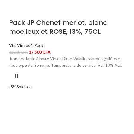
Pack JP Chenet merlot, blanc
moelleux et ROSE, 13%, 75CL
Vin
,
Vin rosé
,
Packs
Le
Le
17 500
CFA
22 000
CFA
prix
prix
Rond et facile à boire Vin et Diner Volaille, viandes grillées et
initial
actuel
tout type de fromage. Température de service Vol. 13% ALC
était :
est :
22
17
000 CFA.
500 CFA.
-5%
Sold out