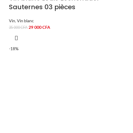
Sauternes 03 pièces
Vin
,
Vin blanc
Le
Le
29 000
CFA
35 000
CFA
prix
prix
initial
actuel
était :
est :
-18%
35
29
000 CFA.
000 CFA.