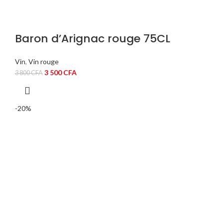
Baron d’Arignac rouge 75CL
Vin
,
Vin rouge
Le
Le
3 500
CFA
3 800
CFA
prix
prix
initial
actuel
était :
est :
-20%
3
3
800 CFA.
500 CFA.