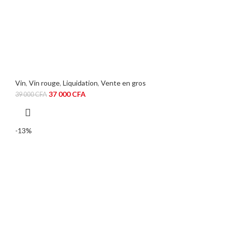
Vin
,
Vin rouge
,
Liquidation
,
Vente en gros
Le
Le
37 000
CFA
39 000
CFA
prix
prix
initial
actuel
était :
est :
-13%
39
37
000 CFA.
000 CFA.