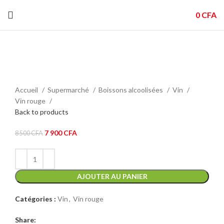
0
CFA
-7%
Click to enlarge
Accueil
Supermarché
Boissons alcoolisées
Vin
Vin rouge
Back to products
Le
Le
7 900
CFA
8 500
CFA
prix
prix
initial
actuel
était :
est :
8
7
AJOUTER AU PANIER
500 CFA.
900 CFA.
Catégories :
Vin
,
Vin rouge
Share: