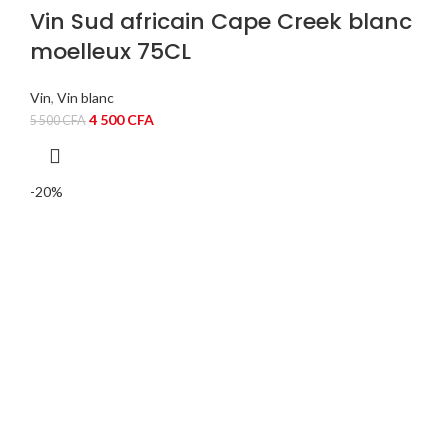
Vin Sud africain Cape Creek blanc
moelleux 75CL
Vin
,
Vin blanc
Le
Le
4 500
CFA
5 500
CFA
prix
prix
initial
actuel
était :
est :
-20%
5
4
500 CFA.
500 CFA.