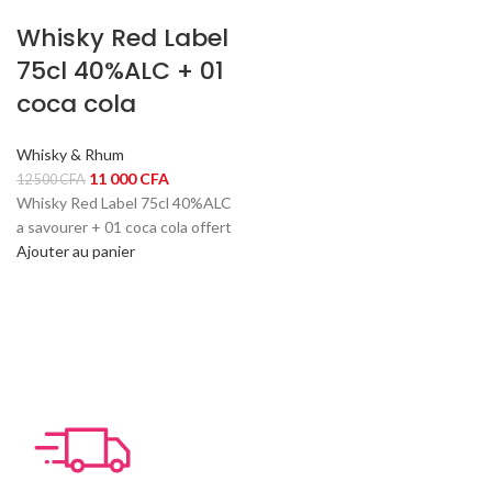
Whisky Red Label
75cl 40%ALC + 01
coca cola
Whisky & Rhum
Le
Le
11 000
CFA
12 500
CFA
prix
prix
Whisky Red Label 75cl 40%ALC
initial
actuel
a savourer + 01 coca cola offert
était :
est :
Ajouter au panier
12
11
500 CFA.
000 CFA.