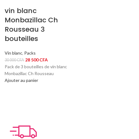
vin blanc
Monbazillac Ch
Rousseau 3
bouteilles
Vin blanc
,
Packs
Le
Le
28 500
CFA
30 000
CFA
prix
prix
Pack de
3 bouteilles de vin blanc
initial
actuel
Monbazillac Ch Rousseau
était :
est :
Ajouter au panier
30
28
000 CFA.
500 CFA.