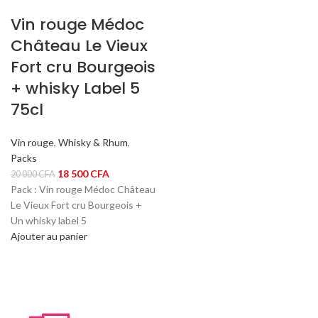
Vin rouge Médoc
Château Le Vieux
Fort cru Bourgeois
+ whisky Label 5
75cl
Vin rouge
,
Whisky & Rhum
,
Packs
Le
Le
18 500
CFA
20 000
CFA
prix
prix
Pack : Vin rouge Médoc Château
initial
actuel
Le Vieux Fort cru Bourgeois +
était :
est :
Un whisky label 5
20
18
Ajouter au panier
000 CFA.
500 CFA.